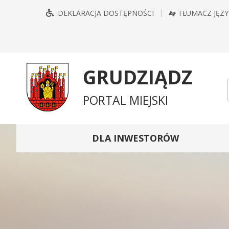
Przejdź
Przejdź
Przejdź
Przejdź
DEKLARACJA DOSTĘPNOŚCI
TŁUMACZ JĘZ
do
do
do
do
głównego
treści
wyszukiwarki
mapy
menu
serwisu
GRUDZIĄDZ
PORTAL MIEJSKI
DLA INWESTORÓW