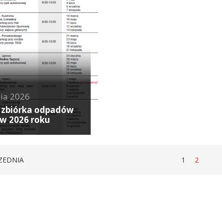
ia
2026
 zbiórka odpadów
 w 2026 roku
STRONA
STRONA
STRON
ZEDNIA
1
2