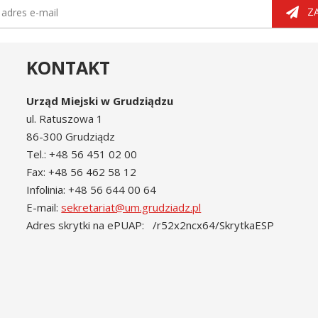
tter
dres e-mail
Z
KONTAKT
Urząd Miejski w Grudziądzu
ul. Ratuszowa 1
86-300 Grudziądz
Tel.: +48 56 451 02 00
Fax: +48 56 462 58 12
Infolinia: +48 56 644 00 64
E-mail:
sekretariat@um.grudziadz.pl
Adres skrytki na ePUAP: /r52x2ncx64/SkrytkaESP