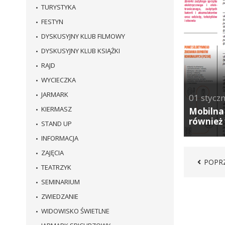
TURYSTYKA
FESTYN
DYSKUSYJNY KLUB FILMOWY
DYSKUSYJNY KLUB KSIĄŻKI
RAJD
WYCIECZKA
JARMARK
01
styczn
KIERMASZ
Mobilna
również
STAND UP
INFORMACJA
ZAJĘCIA
STRONA
POPR
TEATRZYK
SEMINARIUM
ZWIEDZANIE
WIDOWISKO ŚWIETLNE