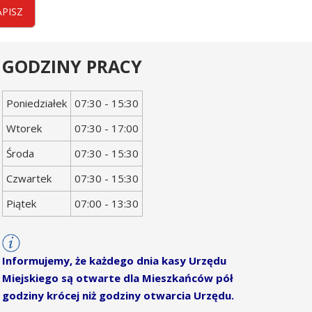
APISZ
GODZINY PRACY
Dzień
Godziny
Poniedziałek
07:30 - 15:30
tygodnia
otwarcia
Wtorek
07:30 - 17:00
Środa
07:30 - 15:30
Czwartek
07:30 - 15:30
Piątek
07:00 - 13:30
Informujemy, że każdego dnia kasy Urzędu
Miejskiego są otwarte dla Mieszkańców pół
godziny krócej niż godziny otwarcia Urzędu.