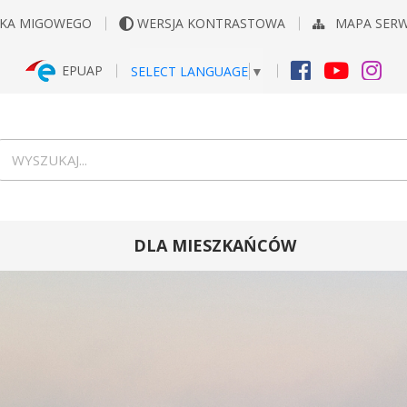
YKA MIGOWEGO
WERSJA KONTRASTOWA
MAPA SER
EPUAP
SELECT LANGUAGE
▼
FACEBOOK
YOUTUB
INS
Wyszukiwarka
wyszukaj...
DLA MIESZKAŃCÓW