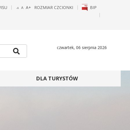
WISU
A+
ROZMIAR CZCIONKI
BIP
A
-A
POWIĘKSZ
STANDARDOWY
POMNIEJSZ
CZCIONKĘ
ROZMIAR
CZCIONKĘ
E
TAGRAM
czwartek, 06 sierpnia 2026
Szukaj
DLA TURYSTÓW