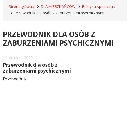
Strona główna
DLA MIESZKAŃCÓW
Polityka społeczna
Przewodnik dla osób z zaburzeniami psychicznymi
PRZEWODNIK DLA OSÓB Z
ZABURZENIAMI PSYCHICZNYMI
Dodano
10
grudnia
2025
Przewodnik dla osób z
zaburzeniami psychicznymi
Przewodnik
czytaj
więcej