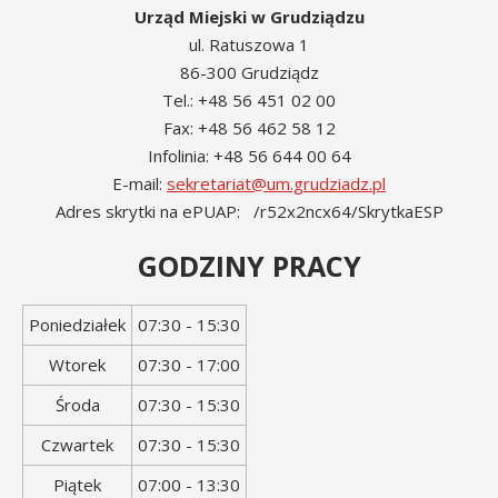
Urząd Miejski w Grudziądzu
ul. Ratuszowa 1
86-300 Grudziądz
Tel.: +48 56 451 02 00
Fax: +48 56 462 58 12
Infolinia: +48 56 644 00 64
E-mail:
sekretariat@um.grudziadz.pl
Adres skrytki na ePUAP: /r52x2ncx64/SkrytkaESP
GODZINY PRACY
Dzień
Godziny
Poniedziałek
07:30 - 15:30
tygodnia
otwarcia
Wtorek
07:30 - 17:00
Środa
07:30 - 15:30
Czwartek
07:30 - 15:30
Piątek
07:00 - 13:30