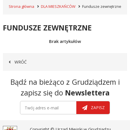
Strona główna
DLA MIESZKAŃCÓW
Fundusze zewnętrzne
FUNDUSZE ZEWNĘTRZNE
Brak artykułów
WRÓĆ
Newsletter
Bądź na bieżąco z Grudziądzem i
zapisz się do
Newslettera
Newsletter
Twój adres e-mail
ZAPISZ
Copyright © Urząd Miejski w Grudziądzu.