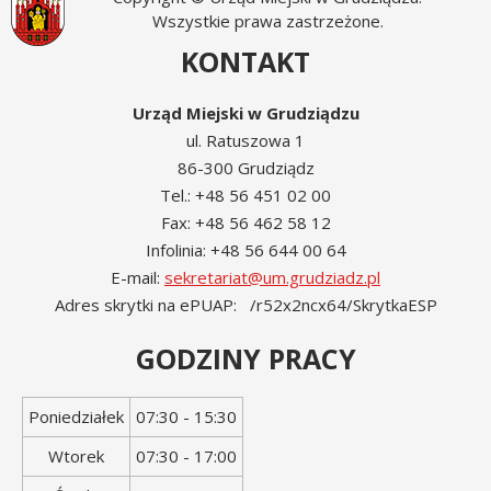
Wszystkie prawa zastrzeżone.
KONTAKT
Urząd Miejski w Grudziądzu
ul. Ratuszowa 1
86-300 Grudziądz
Tel.: +48 56 451 02 00
Fax: +48 56 462 58 12
Infolinia: +48 56 644 00 64
E-mail:
sekretariat@um.grudziadz.pl
Adres skrytki na ePUAP: /r52x2ncx64/SkrytkaESP
GODZINY PRACY
Dzień
Godziny
Poniedziałek
07:30 - 15:30
tygodnia
otwarcia
Wtorek
07:30 - 17:00