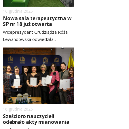
Dodano
16
grudnia
2025
Nowa sala terapeutyczna w
SP nr 18 już otwarta
Wiceprezydent Grudziądza Róża
Lewandowska odwiedziła...
czytaj
image
więcej
Dodano
16
grudnia
2025
Sześcioro nauczycieli
odebrało akty mianowania