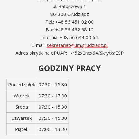
ul. Ratuszowa 1
86-300 Grudziądz
Tel.: +48 56 451 02 00
Fax: +48 56 462 58 12
Infolinia: +48 56 644 00 64
E-mail:
sekretariat@um.grudziadz.pl
Adres skrytki na ePUAP: /r52x2ncx64/SkrytkaESP
GODZINY PRACY
Dzień
Godziny
Poniedziałek
07:30 - 15:30
tygodnia
otwarcia
Wtorek
07:30 - 17:00
Środa
07:30 - 15:30
Czwartek
07:30 - 15:30
Piątek
07:00 - 13:30