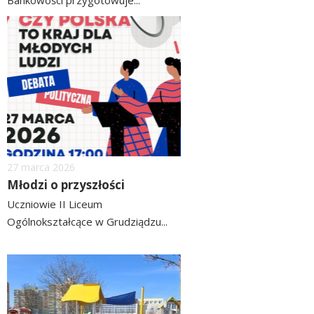
czytaj
image
więcej
Dodano
27
marca
2026
Młodzi o przyszłości
Uczniowie II Liceum
Ogólnokształcące w Grudziądzu...
czytaj
więcej
image