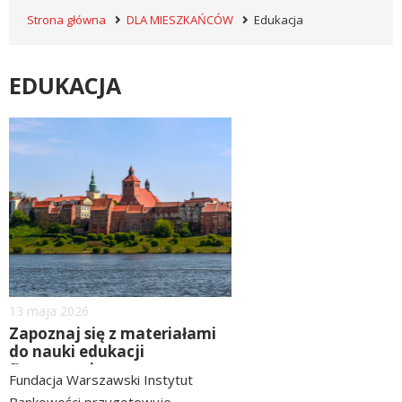
Strona główna
DLA MIESZKAŃCÓW
Edukacja
EDUKACJA
image
Dodano
13
maja
2026
Zapoznaj się z materiałami
do nauki edukacji
finansowej
Fundacja Warszawski Instytut
Bankowości przygotowuje...