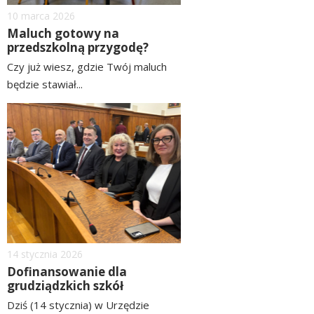
Dodano
10
marca
2026
Maluch gotowy na
przedszkolną przygodę?
Czy już wiesz, gdzie Twój maluch
będzie stawiał...
czytaj
image
więcej
Dodano
14
stycznia
2026
Dofinansowanie dla
grudziądzkich szkół
Dziś (14 stycznia) w Urzędzie