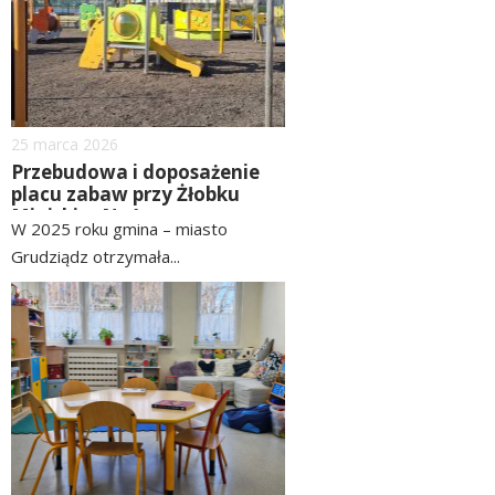
Dodano
25
marca
2026
Przebudowa i doposażenie
placu zabaw przy Żłobku
Miejskim Nr 1
W 2025 roku gmina – miasto
Grudziądz otrzymała...
czytaj
image
więcej