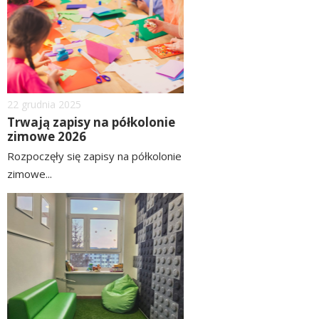
Dodano
22
grudnia
2025
Trwają zapisy na półkolonie
zimowe 2026
Rozpoczęły się zapisy na półkolonie
zimowe...
czytaj
image
więcej