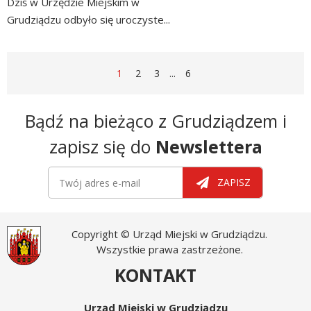
Dziś w Urzędzie Miejskim w
Grudziądzu odbyło się uroczyste...
czytaj
więcej
STRONA
STRONA
STRONA
STRONA
STRONA
1
2
3
...
6
Newsletter
Bądź na bieżąco z Grudziądzem i
zapisz się do
Newslettera
Newsletter
Twój adres e-mail
ZAPISZ
Copyright © Urząd Miejski w Grudziądzu.
Wszystkie prawa zastrzeżone.
KONTAKT
Urząd Miejski w Grudziądzu