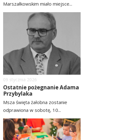
Marszałkowskim miało miejsce...
czytaj
image
więcej
Dodano
09
stycznia
2026
Ostatnie pożegnanie Adama
Przybylaka
Msza święta żałobna zostanie
odprawiona w sobotę, 10...
czytaj
image
więcej