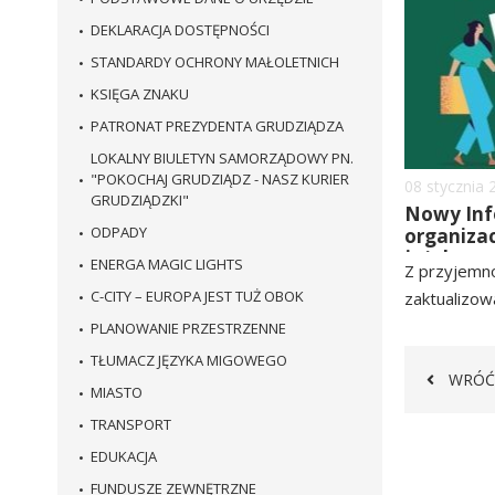
DEKLARACJA DOSTĘPNOŚCI
STANDARDY OCHRONY MAŁOLETNICH
KSIĘGA ZNAKU
PATRONAT PREZYDENTA GRUDZIĄDZA
LOKALNY BIULETYN SAMORZĄDOWY PN.
"POKOCHAJ GRUDZIĄDZ - NASZ KURIER
Dodano
08
stycznia
GRUDZIĄDZKI"
Nowy Inf
ODPADY
organiza
już dostę
ENERGA MAGIC LIGHTS
Z przyjemno
C-CITY – EUROPA JEST TUŻ OBOK
zaktualizowa
czytaj
PLANOWANIE PRZESTRZENNE
więcej
TŁUMACZ JĘZYKA MIGOWEGO
WRÓĆ
MIASTO
TRANSPORT
EDUKACJA
FUNDUSZE ZEWNĘTRZNE