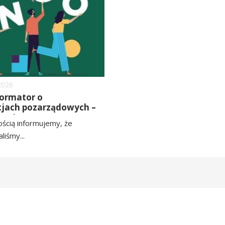
2026
ormator o
cjach pozarządowych –
pny!
ścią informujemy, że
liśmy...