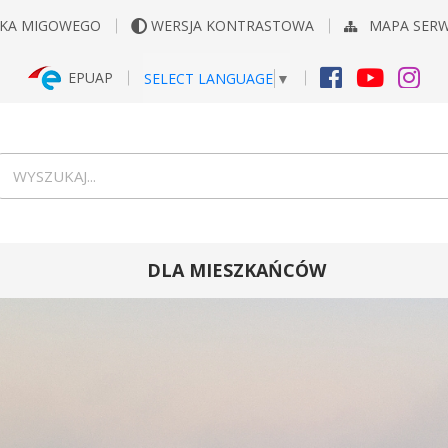
YKA MIGOWEGO
WERSJA KONTRASTOWA
MAPA SER
EPUAP
SELECT LANGUAGE
▼
FACEBOOK
YOUTUB
INS
Wyszukiwarka
wyszukaj...
DLA MIESZKAŃCÓW