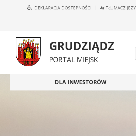
Przejdź
Przejdź
Przejdź
Przejdź
DEKLARACJA DOSTĘPNOŚCI
TŁUMACZ JĘZ
do
do
do
do
głównego
treści
wyszukiwarki
mapy
menu
serwisu
GRUDZIĄDZ
PORTAL MIEJSKI
DLA INWESTORÓW