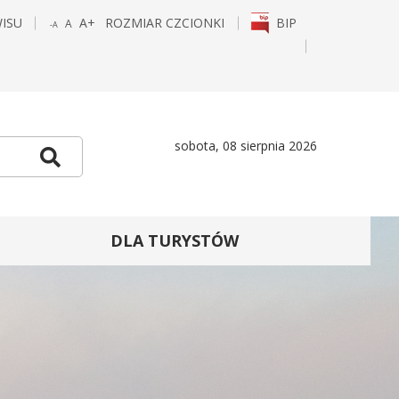
WISU
A+
ROZMIAR CZCIONKI
BIP
A
-A
POWIĘKSZ
STANDARDOWY
POMNIEJSZ
CZCIONKĘ
ROZMIAR
CZCIONKĘ
E
TAGRAM
sobota, 08 sierpnia 2026
Szukaj
DLA TURYSTÓW