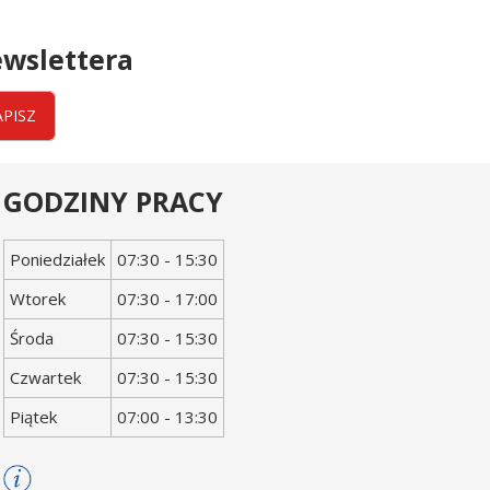
wslettera
APISZ
GODZINY PRACY
Dzień
Godziny
Poniedziałek
07:30 - 15:30
tygodnia
otwarcia
Wtorek
07:30 - 17:00
Środa
07:30 - 15:30
Czwartek
07:30 - 15:30
Piątek
07:00 - 13:30