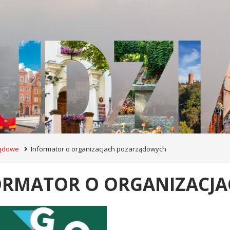
ządowe
Informator o organizacjach pozarządowych
ORMATOR O ORGANIZACJ
image