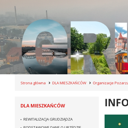
Strona główna
DLA MIESZKAŃCÓW
Organizacje Pozar
INF
DLA MIESZKAŃCÓW
REWITALIZACJA GRUDZIĄDZA
PODSTAWOWE DANE O URZĘDZIE