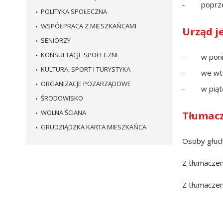
- poprzez 
POLITYKA SPOŁECZNA
WSPÓŁPRACA Z MIESZKAŃCAMI
Urząd j
SENIORZY
KONSULTACJE SPOŁECZNE
- w ponied
KULTURA, SPORT I TURYSTYKA
- we wtor
ORGANIZACJE POZARZĄDOWE
- w piątek
ŚRODOWISKO
WOLNA ŚCIANA
Tłumacz
GRUDZIĄDZKA KARTA MIESZKAŃCA
Osoby głuc
Z tłumacze
Z tłumacze