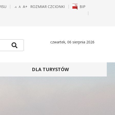
WISU
A+
ROZMIAR CZCIONKI
BIP
A
-A
POWIĘKSZ
STANDARDOWY
POMNIEJSZ
CZCIONKĘ
ROZMIAR
CZCIONKĘ
E
TAGRAM
czwartek, 06 sierpnia 2026
Szukaj
DLA TURYSTÓW