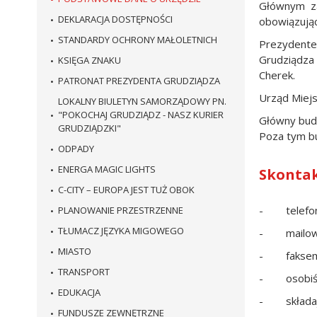
Głównym za
DEKLARACJA DOSTĘPNOŚCI
obowiązują
STANDARDY OCHRONY MAŁOLETNICH
Prezydente
Grudziądza
KSIĘGA ZNAKU
Cherek.
PATRONAT PREZYDENTA GRUDZIĄDZA
Urząd Miejs
LOKALNY BIULETYN SAMORZĄDOWY PN.
"POKOCHAJ GRUDZIĄDZ - NASZ KURIER
Główny budy
GRUDZIĄDZKI"
Poza tym bud
ODPADY
ENERGA MAGIC LIGHTS
Skontak
C-CITY – EUROPA JEST TUŻ OBOK
- telefoni
PLANOWANIE PRZESTRZENNE
TŁUMACZ JĘZYKA MIGOWEGO
- mailow
MIASTO
- faksem:
TRANSPORT
- osobiśc
EDUKACJA
- składaj
FUNDUSZE ZEWNĘTRZNE