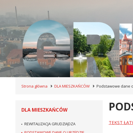
Strona główna
DLA MIESZKAŃCÓW
Podstawowe dane o
POD
DLA MIESZKAŃCÓW
TEKST ŁAT
REWITALIZACJA GRUDZIĄDZA
PODSTAWOWE DANE O URZĘDZIE