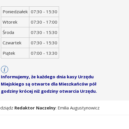
Dzień
Godziny
Poniedziałek
07:30 - 15:30
tygodnia
otwarcia
Wtorek
07:30 - 17:00
Środa
07:30 - 15:30
Czwartek
07:30 - 15:30
Piątek
07:00 - 13:30
Informujemy, że każdego dnia kasy Urzędu
Miejskiego są otwarte dla Mieszkańców pół
godziny krócej niż godziny otwarcia Urzędu.
udziądz
Redaktor Naczelny
: Emilia Augustynowicz