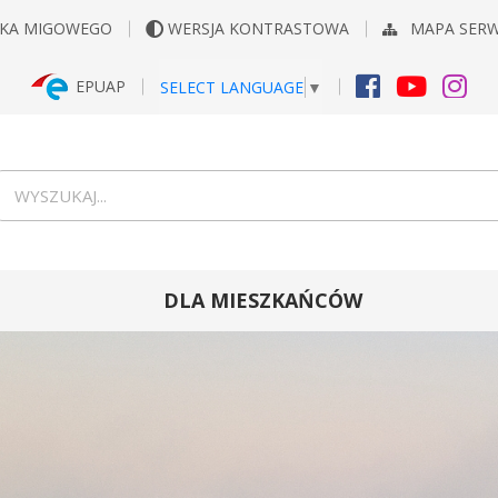
YKA MIGOWEGO
WERSJA KONTRASTOWA
MAPA SER
EPUAP
SELECT LANGUAGE
▼
FACEBOOK
YOUTUB
INS
Wyszukiwarka
wyszukaj...
DLA MIESZKAŃCÓW