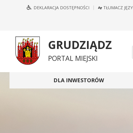
Przejdź
Przejdź
Przejdź
Przejdź
DEKLARACJA DOSTĘPNOŚCI
TŁUMACZ JĘZ
do
do
do
do
głównego
treści
wyszukiwarki
mapy
menu
serwisu
GRUDZIĄDZ
PORTAL MIEJSKI
DLA INWESTORÓW