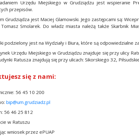
daniem Urzędu Miejskiego w Grudziądzu jest wspieranie Prez
cych przepisów.
m Grudziądza jest Maciej Glamowski. Jego zastępcami są: Wice
 Tomasz Smolarek. Do władz miasta należą także Skarbnik Mia
ki podzielony jest na Wydziały i Biura, które są odpowiedzialne z
nek Urzędu Miejskiego w Grudziądzu znajduje się przy ulicy Rat
ynki Ratusza znajdują się przy ulicach: Sikorskiego 32, Piłsudski
tujesz się z nami:
cznie: 56 45 10 200
o:
bip@um.grudziadz.pl
 56 46 25 812
ie w Ratuszu
ąc wniosek przez ePUAP