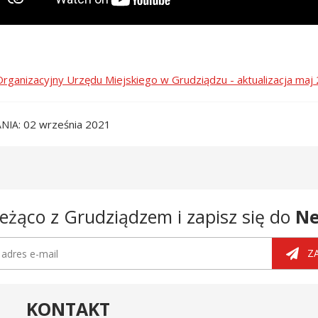
rganizacyjny Urzędu Miejskiego w Grudziądzu - aktualizacja maj 
02 września 2021
NIA
eżąco z Grudziądzem i zapisz się do
Ne
tter
dres e-mail
Z
KONTAKT