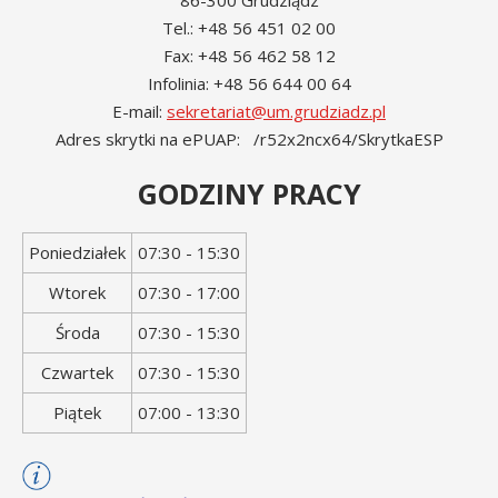
86-300 Grudziądz
Tel.: +48 56 451 02 00
Fax: +48 56 462 58 12
Infolinia: +48 56 644 00 64
E-mail:
sekretariat@um.grudziadz.pl
Adres skrytki na ePUAP: /r52x2ncx64/SkrytkaESP
GODZINY PRACY
Dzień
Godziny
Poniedziałek
07:30 - 15:30
tygodnia
otwarcia
Wtorek
07:30 - 17:00
Środa
07:30 - 15:30
Czwartek
07:30 - 15:30
Piątek
07:00 - 13:30