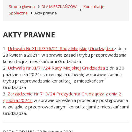
Strona główna
DLA MIESZKAŃCÓW
Konsultacje
Społeczne
Akty prawne
AKTY PRAWNE
1.
Uchwała Nr XLIII/376/21 Rady Miejskiej Grudziądza
z dnia
28 kwietnia 2021r. w sprawie zasad i trybu przeprowadzania
konsultacji z mieszkańcami Grudziądza
2.
Uchwała Nr XI/71/24 Rady Miejskiej Grudziądza
z dnia 30
października 2024r. zmieniająca uchwałę w sprawie zasad i
trybu przeprowadzania konsultacji z mieszkańcami
Grudziądza
3.
Zarządzenie Nr 713/24 Prezydenta Grudziądza z dnia 2
grudnia 2024r.
w sprawie określenia procedury postępowania
w związku z przeprowadzanymi konsultacjami z mieszkańcami
Grudziądza.
20 listopada 2024
DATA DODANIA