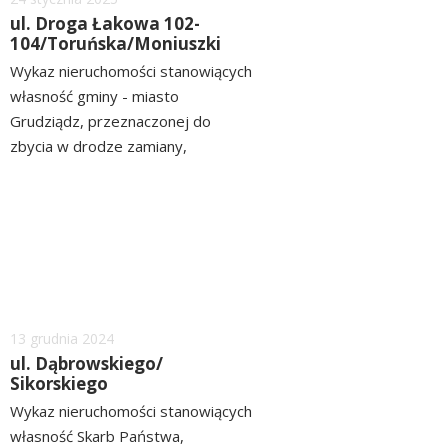
ul. Droga Łakowa 102-
104/Toruńska/Moniuszki
Wykaz nieruchomości stanowiących
własność gminy - miasto
Grudziądz, przeznaczonej do
zbycia w drodze zamiany,
położonych przy ul. Droga Łąkowa
czytaj
102-104/Toruńska/Moniuszki
więcej
ZOBACZ>> WYKAZ
Dodano
13
grudnia
2024
ul. Dąbrowskiego/
Sikorskiego
Wykaz nieruchomości stanowiących
własność Skarb Państwa,