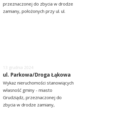
przeznaczonej do zbycia w drodze
zamiany, położonych przy ul. ul.
Dąbrowskiego/ Sikorskiego
czytaj
ZOBACZ>> WYKAZ
więcej
Dodano
13
grudnia
2024
ul. Parkowa/Droga Łąkowa
Wykaz nieruchomości stanowiących
własność gminy - miasto
Grudziądz, przeznaczonej do
zbycia w drodze zamiany,
położonych przy ul.
czytaj
Parkowej/Drodze Łąkowej
więcej
ZOBACZ>> WYKAZ