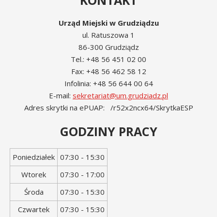
KONTAKT
Urząd Miejski w Grudziądzu
ul. Ratuszowa 1
86-300 Grudziądz
Tel.: +48 56 451 02 00
Fax: +48 56 462 58 12
Infolinia: +48 56 644 00 64
E-mail:
sekretariat@um.grudziadz.pl
Adres skrytki na ePUAP: /r52x2ncx64/SkrytkaESP
GODZINY PRACY
Dzień
Godziny
Poniedziałek
07:30 - 15:30
tygodnia
otwarcia
Wtorek
07:30 - 17:00
Środa
07:30 - 15:30
Czwartek
07:30 - 15:30