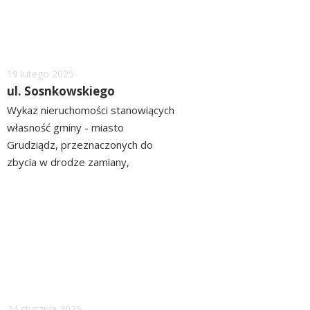
Torem/Chełminskiej 91/ Szosie
Toruńskiej ZOBACZ>> WYKAZ
Dodano
19
lutego
2025
ul. Sosnkowskiego
Wykaz nieruchomości stanowiących
własność gminy - miasto
Grudziądz, przeznaczonych do
zbycia w drodze zamiany,
położonych przy ul. Sosnkowskiego
czytaj
ZOBACZ>> WYKAZ
więcej
Dodano
24
stycznia
2025