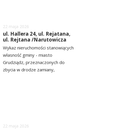
Dodano
22
maja
2026
ul. Hallera 24, ul. Rejatana,
ul. Rejtana /Narutowicza
Wykaz nieruchomości stanowiących
własność gminy - miasto
Grudziądz, przeznaczonych do
zbycia w drodze zamiany,
położonych przy ul. Hallera 24, ul.
czytaj
Rejtana, ul. Rejtana /Narutowicza
więcej
ZOBACZ>> WYKAZ
Dodano
22
maja
2026