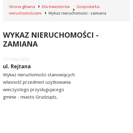
Strona główna
Dla Inwestorów
Gospodarka
nieruchomościami
Wykaz nieruchomości - zamiana
WYKAZ NIERUCHOMOŚCI -
ZAMIANA
Dodano
22
maja
2026
ul. Rejtana
Wykaz nieruchomości stanowiących
własność przedmiot uzytkowania
wieczystego przysługujacego
gminie - miasto Grudziądz,
przeznaczonych do zbycia w
czytaj
drodze zamiany, położonych przy
więcej
ul. Rejtana, ZOBACZ>> WYKAZ