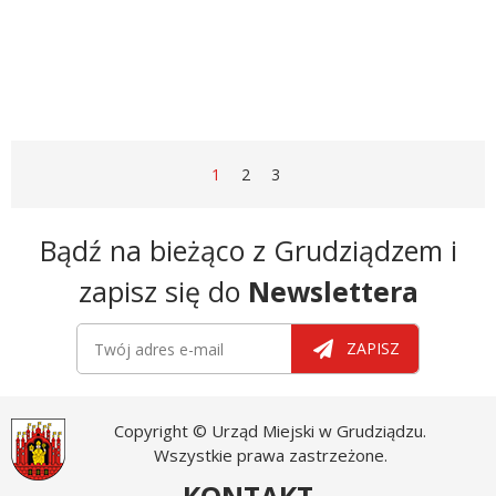
STRONA
STRONA
STRONA
STRONA
1
2
3
Newsletter
Bądź na bieżąco z Grudziądzem i
zapisz się do
Newslettera
Newsletter
Twój adres e-mail
ZAPISZ
Copyright © Urząd Miejski w Grudziądzu.
Wszystkie prawa zastrzeżone.