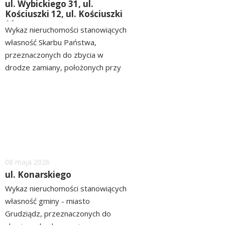
ul. Wybickiego 31, ul.
Kościuszki 12, ul. Kościuszki
10
Wykaz nieruchomości stanowiących
własność Skarbu Państwa,
przeznaczonych do zbycia w
drodze zamiany, położonych przy
ul. Wybickeigo 31, ul. Kościuszki 12,
czytaj
ul. Kościuszki 10 ZOBACZ>>
więcej
WYKAZ
Dodano
08
maja
2026
ul. Konarskiego
Wykaz nieruchomości stanowiących
własność gminy - miasto
Grudziądz, przeznaczonych do