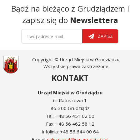
Newsletter
Bądź na bieżąco z Grudziądzem i
zapisz się do
Newslettera
Newsletter
Twój adres e-mail
ZAPISZ
Copyright © Urząd Miejski w Grudziądzu.
Wszystkie prawa zastrzeżone.
KONTAKT
Urząd Miejski w Grudziądzu
ul. Ratuszowa 1
86-300 Grudziądz
Tel.: +48 56 451 02 00
Fax: +48 56 462 58 12
Infolinia: +48 56 644 00 64
E-mail:
sekretariat@um.grudziadz.pl