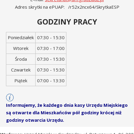
Adres skrytki na ePUAP: /r52x2ncx64/SkrytkaESP
GODZINY PRACY
Dzień
Godziny
Poniedziałek
07:30 - 15:30
tygodnia
otwarcia
Wtorek
07:30 - 17:00
Środa
07:30 - 15:30
Czwartek
07:30 - 15:30
Piątek
07:00 - 13:30
Informujemy, że każdego dnia kasy Urzędu Miejskiego
są otwarte dla Mieszkańców pół godziny krócej niż
godziny otwarcia Urzędu.