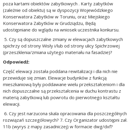
poza kartami obiektów zabytkowych . Karty zabytków
(zależnie od obiektu) są w dyspozycji Wojewódzkiego
Konserwatora Zabytków w Toruniu, oraz Miejskiego
Konserwatora Zabytków w Grudziądzu, Będą
udostępniane
do wglądu
na wniosek uczestnika konkursu.
5. Czy są dopuszczalne zmiany w elewacjach zabytkowych
spichrzy od strony Wisły i/lub od strony ulicy Spichrzowej
(przeszklenia/zmiana użytego materiału na fasadzie)?
Odpowiedź:
Część elewacji została poddana rewitalizacji i dla nich nie
przewiduje się zmian. Elewacje budynków z funkcją
mieszkaniową były poddawane wielu przekształceniom i dla
nich dopuszczalne są przekształcenia w duchu kontrastu z
materią zabytkową lub powrotu do pierwotnego kształtu
elewacji.
6. Czy jest narzucona skala opracowania dla poszczególnych
rozwiązań szczegółowych? 7. Czy Organizator udostępni zał.
11b (wyrys z mapy zasadniczej) w formacie dwg/dxf?