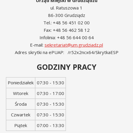
Urząd Miejski w Grudziądzu
ul. Ratuszowa 1
86-300 Grudziądz
Tel.: +48 56 451 02 00
Fax: +48 56 462 58 12
Infolinia: +48 56 644 00 64
E-mail:
sekretariat@um.grudziadz.pl
Adres skrytki na ePUAP: /r52x2ncx64/SkrytkaESP
GODZINY PRACY
Dzień
Godziny
Poniedziałek
07:30 - 15:30
tygodnia
otwarcia
Wtorek
07:30 - 17:00
Środa
07:30 - 15:30
Czwartek
07:30 - 15:30
Piątek
07:00 - 13:30