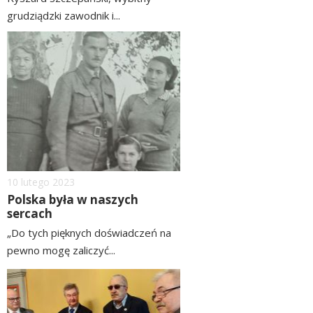
grudziądzki zawodnik i...
czytaj
image
więcej
Dodano
10
lutego
2023
Polska była w naszych
sercach
„Do tych pięknych doświadczeń na
pewno mogę zaliczyć...
czytaj
image
więcej