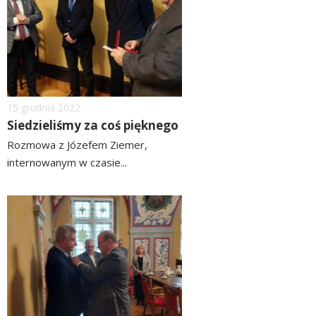
Dodano
15
grudnia
2022
Siedzieliśmy za coś pięknego
Rozmowa z Józefem Ziemer,
internowanym w czasie...
czytaj
więcej
image