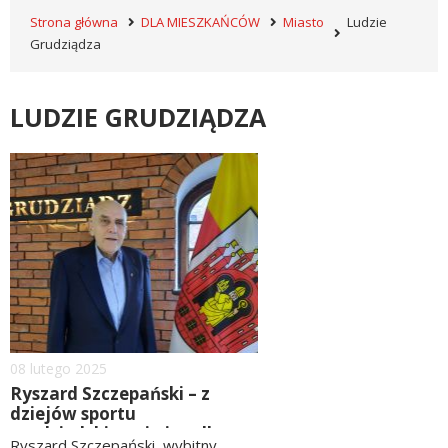
Strona główna
DLA MIESZKAŃCÓW
Miasto
Ludzie
Grudziądza
LUDZIE GRUDZIĄDZA
image
Dodano
08
lutego
2025
Ryszard Szczepański – z
dziejów sportu
grudziądzkiego i nie tylko
Ryszard Szczepański, wybitny