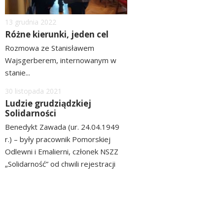
Dodano
13
grudnia
2022
Różne kierunki, jeden cel
Rozmowa ze Stanisławem
Wajsgerberem, internowanym w
stanie...
czytaj
Dodano
30
listopada
2021
więcej
Ludzie grudziądzkiej
Solidarności
Benedykt Zawada (ur. 24.04.1949
r.) – były pracownik Pomorskiej
Odlewni i Emalierni, członek NSZZ
„Solidarność” od chwili rejestracji
związku. Po latach wspomina: 13
czytaj
grudnia 1981 roku, o godzinie
więcej
24.00, mój dom otoczyli czterej
mężczyźni w cywilnych ubraniach i