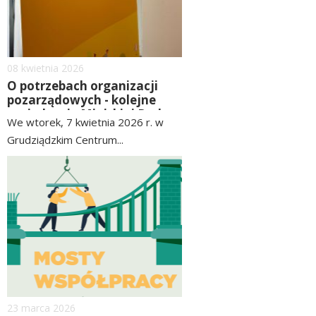
Dodano
08
kwietnia
2026
O potrzebach organizacji
pozarządowych - kolejne
posiedzenie Miejskiej Rady
We wtorek, 7 kwietnia 2026 r. w
Działalności Pożytku
Grudziądzkim Centrum...
Publicznego w Grudziądzu
czytaj
image
więcej
Dodano
23
marca
2026