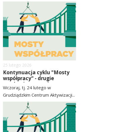
Niepełnosprawnych w
czytaj
image
Grudziądzu, Grudziądzką
więcej
Radą Seniorów i Radą Sportu
gminy-miasto Grudziądz
Dodano
25
lutego
2026
Kontynuacja cyklu "Mosty
współpracy" - drugie
spotkanie za nami
Wczoraj, tj. 24 lutego w
Grudziądzkim Centrum Aktywizacji...
czytaj
image
więcej