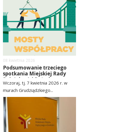
image
więcej
Dodano
08
kwietnia
2026
Podsumowanie trzeciego
spotkania Miejskiej Rady
Działalności Pożytku
Wczoraj, tj. 7 kwietnia 2026 r. w
Publicznego z organizacjami
murach Grudziądzkiego...
pozarządowymi pn. „Mosty
współpracy”
czytaj
image
więcej