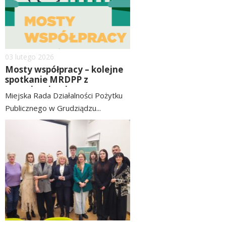
Dodano
03
lutego
2026
Mosty współpracy – kolejne
spotkanie MRDPP z
organizacjami
Miejska Rada Działalności Pożytku
Publicznego w Grudziądzu...
czytaj
image
więcej