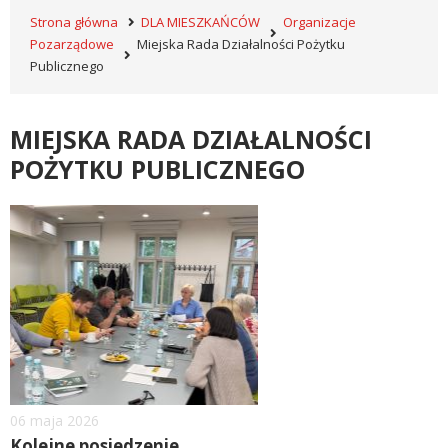
Strona główna
DLA MIESZKAŃCÓW
Organizacje
Pozarządowe
Miejska Rada Działalności Pożytku
Publicznego
MIEJSKA RADA DZIAŁALNOŚCI
POŻYTKU PUBLICZNEGO
image
Dodano
06
maja
2026
Kolejne posiedzenie