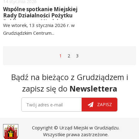
Dodano
14
stycznia
2026
Wspólne spotkanie Miejskiej
Rady Działalności Pożytku
Publicznego z Młodzieżową
We wtorek, 13 stycznia 2026 r. w
Radą Miejską Grudziądza i
Grudziądzkim Centrum...
Radą Kobiet przy
Prezydencie Grudziądza
czytaj
więcej
STRONA
STRONA
STRONA
STRONA
1
2
3
Newsletter
Bądź na bieżąco z Grudziądzem i
zapisz się do
Newslettera
Newsletter
Twój adres e-mail
ZAPISZ
Copyright © Urząd Miejski w Grudziądzu.
Wszystkie prawa zastrzeżone.