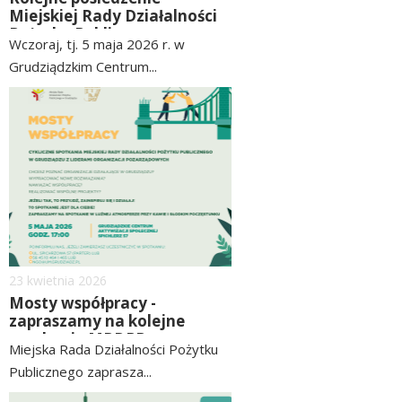
Miejskiej Rady Działalności
Pożytku Publicznego w
Wczoraj, tj. 5 maja 2026 r. w
Grudziądzu za nami!
Grudziądzkim Centrum...
czytaj
image
więcej
Dodano
23
kwietnia
2026
Mosty współpracy -
zapraszamy na kolejne
spotkanie MRDPP z
Miejska Rada Działalności Pożytku
organizacjami
Publicznego zaprasza...
czytaj