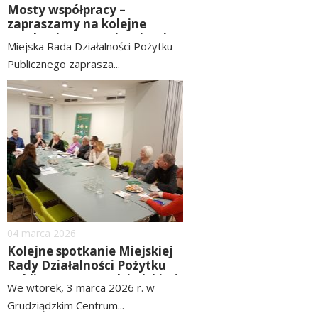
Mosty współpracy –
zapraszamy na kolejne
spotkanie z organizacjami
Miejska Rada Działalności Pożytku
Publicznego zaprasza...
czytaj
image
więcej
Dodano
04
marca
2026
Kolejne spotkanie Miejskiej
Rady Działalności Pożytku
Publicznego z grudziądzkimi
We wtorek, 3 marca 2026 r. w
radami – Powiatową
Grudziądzkim Centrum...
Społeczna Radą ds. Osób