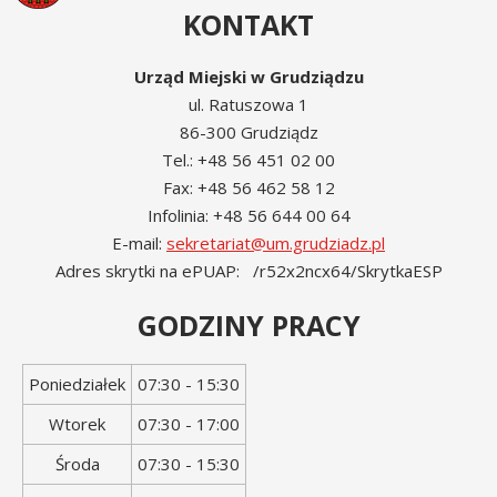
KONTAKT
Urząd Miejski w Grudziądzu
ul. Ratuszowa 1
86-300 Grudziądz
Tel.: +48 56 451 02 00
Fax: +48 56 462 58 12
Infolinia: +48 56 644 00 64
E-mail:
sekretariat@um.grudziadz.pl
Adres skrytki na ePUAP: /r52x2ncx64/SkrytkaESP
GODZINY PRACY
Dzień
Godziny
Poniedziałek
07:30 - 15:30
tygodnia
otwarcia
Wtorek
07:30 - 17:00
Środa
07:30 - 15:30