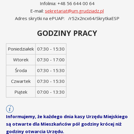
Infolinia: +48 56 644 00 64
E-mail:
sekretariat@um.grudziadz.pl
Adres skrytki na ePUAP: /r52x2ncx64/SkrytkaESP
GODZINY PRACY
Dzień
Godziny
Poniedziałek
07:30 - 15:30
tygodnia
otwarcia
Wtorek
07:30 - 17:00
Środa
07:30 - 15:30
Czwartek
07:30 - 15:30
Piątek
07:00 - 13:30
Informujemy, że każdego dnia kasy Urzędu Miejskiego
są otwarte dla Mieszkańców pół godziny krócej niż
godziny otwarcia Urzędu.