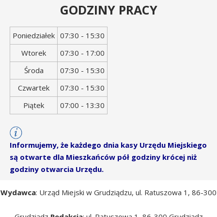
GODZINY PRACY
Dzień
Godziny
Poniedziałek
07:30 - 15:30
tygodnia
otwarcia
Wtorek
07:30 - 17:00
Środa
07:30 - 15:30
Czwartek
07:30 - 15:30
Piątek
07:00 - 13:30
Informujemy, że każdego dnia kasy Urzędu Miejskiego
są otwarte dla Mieszkańców pół godziny krócej niż
godziny otwarcia Urzędu.
Wydawca
: Urząd Miejski w Grudziądzu, ul. Ratuszowa 1, 86-300
Grudziądz
Redakcja
: ul. Ratuszowa 1, 86-300 Grudziądz