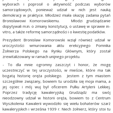
wyborach i poprosił o aktywność podczas wyborów
samorządowych, ponieważ udział w nich jest nauką
demokracji w praktyce. Młodzież miała okazję zadania pytań
Bronisławowi Komorowskiemu. Młodzi grudziądzanie
dopytywali m.in. o zmiany konstytucji, o ustawę w sprawie in-
vitro, a także reformę samorządności i o kwestię podatków.
Prezydent Bronisław Komorowski wziął również udział w
uroczystości wmurowania aktu erekcyjnego Pomnika
Żołnierza Polskiego na Rynku Głównym, który został
zrewitalizowany w ramach unijnego projektu.
- To dla mnie ogromny zaszczyt i honor, że mogę
uczestniczyć w tej uroczystości, w mieście, które ma tak
bogatą historię oręża polskiego. Jestem z tym miastem
szczególnie związany, bowiem tu urodziła się moja mama, a
jej ojciec i mój wuj był oficerem Pułku Artylerii Lekkiej.
Poprzez tradycję kawaleryjską Grudziądz ma swój
nieodzowny udział w historii oręża, bowiem to z Centrum
Wyszkolenia Kawalerii wywodziło się wielu bohaterów szarż
kawaleryjskich i września 1939 r. Niech żołnierz, który stoi tu