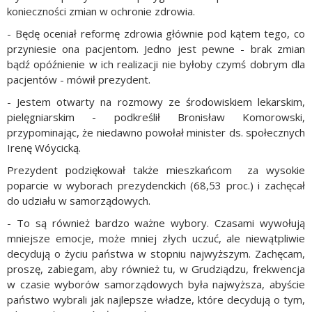
konieczności zmian w ochronie zdrowia.
- Będę oceniał reformę zdrowia głównie pod kątem tego, co
przyniesie ona pacjentom. Jedno jest pewne - brak zmian
bądź opóźnienie w ich realizacji nie byłoby czymś dobrym dla
pacjentów - mówił prezydent.
- Jestem otwarty na rozmowy ze środowiskiem lekarskim,
pielęgniarskim - podkreślił Bronisław Komorowski,
przypominając, że niedawno powołał minister ds. społecznych
Irenę Wóycicką.
Prezydent podziękował także mieszkańcom za wysokie
poparcie w wyborach prezydenckich (68,53 proc.) i zachęcał
do udziału w samorządowych.
- To są również bardzo ważne wybory. Czasami wywołują
mniejsze emocje, może mniej złych uczuć, ale niewątpliwie
decydują o życiu państwa w stopniu najwyższym. Zachęcam,
proszę, zabiegam, aby również tu, w Grudziądzu, frekwencja
w czasie wyborów samorządowych była najwyższa, abyście
państwo wybrali jak najlepsze władze, które decydują o tym,