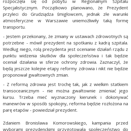
rozpoczęła się od pobytu w Regionalnym Szpitalu
Specjalistycznym. Początkowo planowano, że Prezydent
przyleci do Grudziądza śmigłowcem, jednak złe warunki
atmosferyczne w Warszawie uniemożliwiły taką formę
transportu.
- Jestem przekonany, że zmiany w ustawach zdrowotnych są
potrzebne - mówił prezydent na spotkaniu z kadrą szpitala.
Według niego, rolą prezydenta jest ocenianie działań rządu z
punktu widzenia skutków dla społeczeństwa i tak będzie
oceniał działania w sferze ochrony zdrowia. Zaznaczył, że
będą jeszcze kolejne etapy reformy zdrowia i nikt nie będzie
proponował gwałtownych zmian.
- Z reformą zdrowia jest trochę tak, jak z wielkim statkiem
transoceanicznym - nie można gwałtownie zmieniać jego
kursu. Trzeba mieć wyznaczony kierunek i dokonywać
manewrów w sposób spokojny, reforma będzie rozłożona na
parę etapów - powiedział prezydent.
Zdaniem Bronisława Komorowskiego, kampania przed
wyborami prezydenckimi przygotowała społeczeństwo do