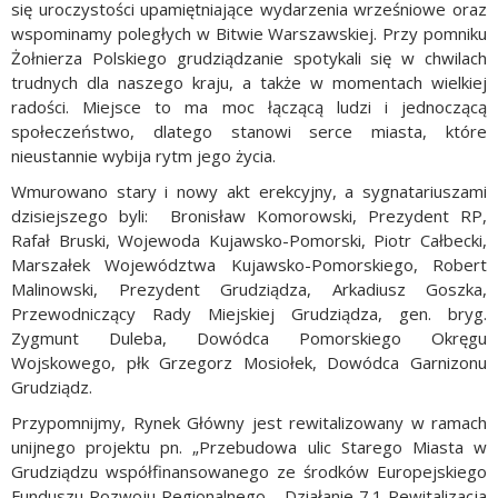
się uroczystości upamiętniające wydarzenia wrześniowe oraz
wspominamy poległych w Bitwie Warszawskiej. Przy pomniku
Żołnierza Polskiego grudziądzanie spotykali się w chwilach
trudnych dla naszego kraju, a także w momentach wielkiej
radości. Miejsce to ma moc łączącą ludzi i jednoczącą
społeczeństwo, dlatego stanowi serce miasta, które
nieustannie wybija rytm jego życia.
Wmurowano stary i nowy akt erekcyjny, a sygnatariuszami
dzisiejszego byli: Bronisław Komorowski, Prezydent RP,
Rafał Bruski, Wojewoda Kujawsko-Pomorski, Piotr Całbecki,
Marszałek Województwa Kujawsko-Pomorskiego, Robert
Malinowski, Prezydent Grudziądza, Arkadiusz Goszka,
Przewodniczący Rady Miejskiej Grudziądza, gen. bryg.
Zygmunt Duleba, Dowódca Pomorskiego Okręgu
Wojskowego, płk Grzegorz Mosiołek, Dowódca Garnizonu
Grudziądz.
Przypomnijmy, Rynek Główny jest rewitalizowany w ramach
unijnego projektu pn. „Przebudowa ulic Starego Miasta w
Grudziądzu współfinansowanego ze środków Europejskiego
Funduszu Rozwoju Regionalnego - Działanie 7.1 Rewitalizacja