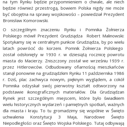
na tym Rynku będzie przypomnieniem o chwale, ale niech
będzie również przestrogą, bowiem Polska nigdy nie może
być obojętna na sprawy wojskowości – powiedział Prezydent
Bronisław Komorowski.
O szczególnym znaczeniu Rynku i Pomnika Żołnierza
Polskiego mówił Prezydent Grudziądza Robert Malinowski:
Spotykamy się w centralnym punkcie Grudziądza, by po wielu
latach powrócić do korzeni. Pomnik Żołnierza Polskiego
został odsłonięty w 1930 r. w dziesiątą rocznicę powrotu
miasta do Macierzy. Zniszczony został we wrześniu 1939 r.
przez Hitlerowców. Odbudowany ofiarnością mieszkańców
stanął ponownie na grudziądzkim Rynku 11 października 1986
r. Dziś, plac zachwyca nowym, pięknym wyglądem, a cokół
Pomnika odzyskał swój pierwotny kształt odtworzony na
podstawie ikonograficznych materiałów. Dla Grudziądzan
Rynek jest szczególnym miejscem, które było świadkiem
wielu historycznych wydarzeń i pamiętnych spotkań, ważnych
dla miasta i kraju. To tu gromadzimy się wspólnie w Święto
uchwalenia Konstytucji 3 Maja, Narodowe Święto
Niepodległości oraz Święto Wojska Polskiego. Tutaj odbywają