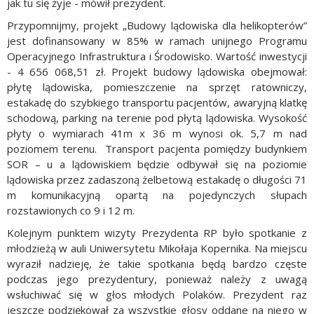
jak tu się żyje - mówił prezydent.
Przypomnijmy, projekt „Budowy lądowiska dla helikopterów”
jest dofinansowany w 85% w ramach unijnego Programu
Operacyjnego Infrastruktura i Środowisko. Wartość inwestycji
- 4 656 068,51 zł. Projekt budowy lądowiska obejmował:
płytę lądowiska, pomieszczenie na sprzęt ratowniczy,
estakadę do szybkiego transportu pacjentów, awaryjną klatkę
schodową, parking na terenie pod płytą lądowiska. Wysokość
płyty o wymiarach 41m x 36 m wynosi ok. 5,7 m nad
poziomem terenu. Transport pacjenta pomiędzy budynkiem
SOR – u a lądowiskiem będzie odbywał się na poziomie
lądowiska przez zadaszoną żelbetową estakadę o długości 71
m komunikacyjną opartą na pojedynczych słupach
rozstawionych co 9 i 12 m.
Kolejnym punktem wizyty Prezydenta RP było spotkanie z
młodzieżą w auli Uniwersytetu Mikołaja Kopernika. Na miejscu
wyraził nadzieję, że takie spotkania będą bardzo częste
podczas jego prezydentury, ponieważ należy z uwagą
wsłuchiwać się w głos młodych Polaków. Prezydent raz
jeszcze podziękował za wszystkie głosy oddane na niego w