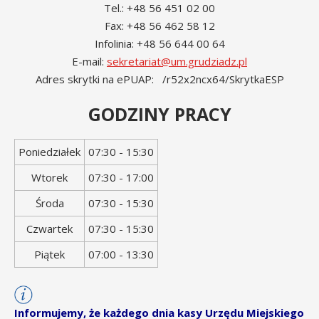
Tel.: +48 56 451 02 00
Fax: +48 56 462 58 12
Infolinia: +48 56 644 00 64
E-mail:
sekretariat@um.grudziadz.pl
Adres skrytki na ePUAP: /r52x2ncx64/SkrytkaESP
GODZINY PRACY
Dzień
Godziny
Poniedziałek
07:30 - 15:30
tygodnia
otwarcia
Wtorek
07:30 - 17:00
Środa
07:30 - 15:30
Czwartek
07:30 - 15:30
Piątek
07:00 - 13:30
Informujemy, że każdego dnia kasy Urzędu Miejskiego