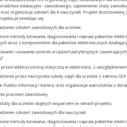
oradztwa edukacyjno- zawodowego, zapewnienie staży zawodowy
raz organizację szkoleń dla 6 nauczycieli. Projekt dostosowany
ojektu przewiduje się:
adzenie szkoleń zawodowych dla uczniów:
sne metody lutowania, diagnozowania i napraw pakietów elektr
nych wraz z komponentem dla pakietów elektronicznych działający
owanie i usuwanie usterek urządzeń peryferyjnych zawierających 
)”
 przed elektrycznością statyczną w elektronice, z uwzględnienie
dzenie przez nauczyciela szkoły zajęć dla uczniów z zakresu SEP
e Punktu Informacji i Kariery oraz organizacje warsztatów z d
nie pracowni zawodowej.
ę staży dla uczniów objętych wsparciem w ramach projektu.
dzenie szkoleń zawodowych dla nauczycieli:
sne metody lutowania, diagnozowania i napraw pakietów elektr