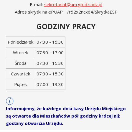
E-mail:
sekretariat@um.grudziadz.pl
Adres skrytki na ePUAP: /r52x2ncx64/SkrytkaESP
GODZINY PRACY
Dzień
Godziny
Poniedziałek
07:30 - 15:30
tygodnia
otwarcia
Wtorek
07:30 - 17:00
Środa
07:30 - 15:30
Czwartek
07:30 - 15:30
Piątek
07:00 - 13:30
Informujemy, że każdego dnia kasy Urzędu Miejskiego
są otwarte dla Mieszkańców pół godziny krócej niż
godziny otwarcia Urzędu.