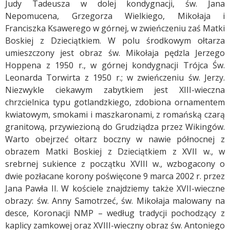
Judy Tadeusza w dolej kondygnacji, św. Jana
Nepomucena, Grzegorza Wielkiego, Mikołaja i
Franciszka Ksawerego w górnej, w zwieńczeniu zaś Matki
Boskiej z Dzieciątkiem. W polu środkowym ołtarza
umieszczony jest obraz św. Mikołaja pędzla Jerzego
Hoppena z 1950 r., w górnej kondygnacji Trójca Św.
Leonarda Torwirta z 1950 r.; w zwieńczeniu św. Jerzy.
Niezwykle ciekawym zabytkiem jest XIII-wieczna
chrzcielnica typu gotlandzkiego, zdobiona ornamentem
kwiatowym, smokami i maszkaronami, z romańską czarą
granitową, przywiezioną do Grudziądza przez Wikingów.
Warto obejrzeć ołtarz boczny w nawie północnej z
obrazem Matki Boskiej z Dzieciątkiem z XVII w., w
srebrnej sukience z początku XVIII w., wzbogacony o
dwie pozłacane korony poświęcone 9 marca 2002 r. przez
Jana Pawła II. W kościele znajdziemy także XVII-wieczne
obrazy: św. Anny Samotrzeć, św. Mikołaja malowany na
desce, Koronacji NMP – według tradycji pochodzący z
kaplicy zamkowej oraz XVIII-wieczny obraz św. Antoniego