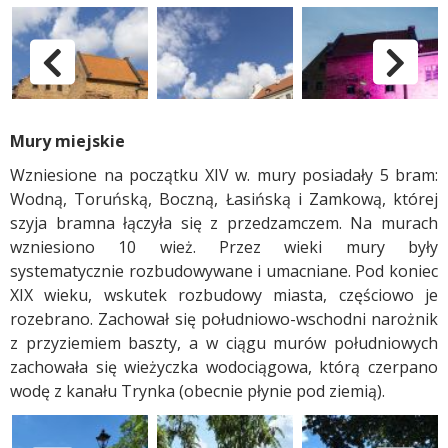
Zabytki Grudziądza - Brama Wodna
pokaż poprzednie zdjęc
p
Mury miejskie
Wzniesione na początku XIV w. mury posiadały 5 bram:
Wodną, Toruńską, Boczną, Łasińską i Zamkową, której
szyja bramna łączyła się z przedzamczem. Na murach
wzniesiono 10 wież. Przez wieki mury były
systematycznie rozbudowywane i umacniane. Pod koniec
XIX wieku, wskutek rozbudowy miasta, częściowo je
rozebrano. Zachował się południowo-wschodni narożnik
z przyziemiem baszty, a w ciągu murów południowych
zachowała się wieżyczka wodociągowa, którą czerpano
wodę z kanału Trynka (obecnie płynie pod ziemią).
Zabytki Grudziądza - Mury miejskie