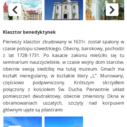
pokaż poprzednie zdjęc
p
Klasztor benedyktynek
Pierwszy klasztor zbudowany w 1631r. został spalony w
czasie potopu szwedzkiego. Obecny, barokowy, pochodzi
z lat 1728-1731. Po kasacie zakonu mieściło się tu
seminarium nauczycielskie, w czasie wojny dom starców,
obecnie swoją siedzibę ma tutaj muzeum. Gmach ma
kształt nieregularny, w kształcie litery „L”. Murowany,
częściowo podpiwniczony. Krótszym skrzydłem
połączony z kościołem Św. Ducha. Pierwotnie układ
pomieszczeń dwutraktowy, obecnie zmieniony. Okna w
obramowaniach uszatych, szczyty nad korpusem
głównym ujęte są pilastrami.
Klasztor benedyktynek