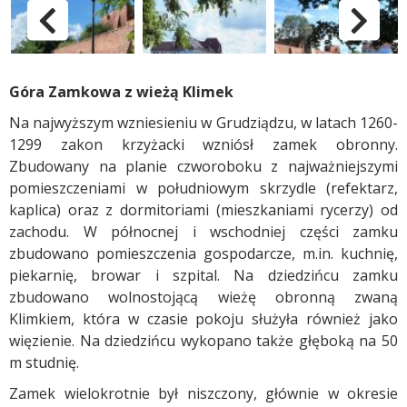
pokaż poprzednie zdjęc
p
Góra Zamkowa z wieżą Klimek
Na najwyższym wzniesieniu w Grudziądzu, w latach 1260-
1299 zakon krzyżacki wzniósł zamek obronny.
Zbudowany na planie czworoboku z najważniejszymi
pomieszczeniami w południowym skrzydle (refektarz,
kaplica) oraz z dormitoriami (mieszkaniami rycerzy) od
zachodu. W północnej i wschodniej części zamku
zbudowano pomieszczenia gospodarcze, m.in. kuchnię,
piekarnię, browar i szpital. Na dziedzińcu zamku
zbudowano wolnostojącą wieżę obronną zwaną
Klimkiem, która w czasie pokoju służyła również jako
więzienie. Na dziedzińcu wykopano także głęboką na 50
m studnię.
Zamek wielokrotnie był niszczony, głównie w okresie