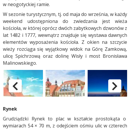
w neogotyckiej ramie.
W sezonie turystycznym, tj. od maja do września, w każdy
weekend udostępniona do zwiedzania jest wieża
kościoła, w której oprócz dwóch zabytkowych dzwonów z
lat 1482 i 1777, wewnątrz znajduje się wystawa dawnych
elementów wyposażenia kościoła. Z okien na szczycie
wieży rozciąga się wyjątkowy widok na Górę Zamkową,
ulicę Spichrzową oraz dolinę Wisły i most Bronisława
Malinowskiego.
Bazylika św. Mikołaja
pokaż poprzednie zdjęc
p
Rynek
Grudziądzki Rynek to plac w kształcie prostokąta o
wymiarach 54 × 70 m, z odejściem ośmiu ulic w czterech