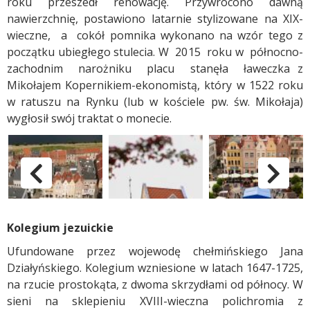
roku przeszedł renowację. Przywrócono dawną
nawierzchnię, postawiono latarnie stylizowane na XIX-
wieczne, a cokół pomnika wykonano na wzór tego z
początku ubiegłego stulecia. W 2015 roku w północno-
zachodnim narożniku placu stanęła ławeczka z
Mikołajem Kopernikiem-ekonomistą, który w 1522 roku
w ratuszu na Rynku (lub w kościele pw. św. Mikołaja)
wygłosił swój traktat o monecie.
Zabytki Grudziądza - Rynek
pokaż poprzednie zdjęc
p
Kolegium jezuickie
Ufundowane przez wojewodę chełmińskiego Jana
Działyńskiego. Kolegium wzniesione w latach 1647-1725,
na rzucie prostokąta, z dwoma skrzydłami od północy. W
sieni na sklepieniu XVIII-wieczna polichromia z