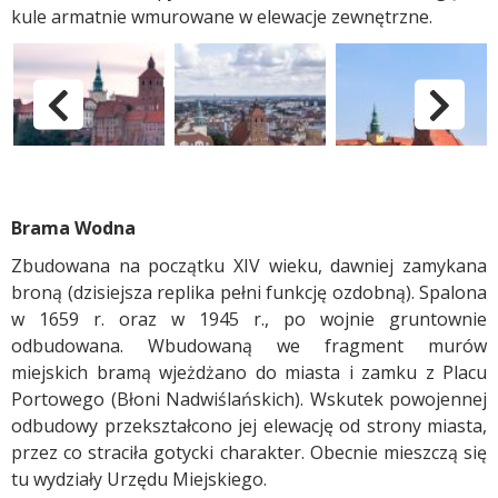
kule armatnie wmurowane w elewacje zewnętrzne.
Zabytki Grudziądza - Spichlerze
pokaż poprzednie zdjęc
p
Brama Wodna
Zbudowana na początku XIV wieku, dawniej zamykana
broną (dzisiejsza replika pełni funkcję ozdobną). Spalona
w 1659 r. oraz w 1945 r., po wojnie gruntownie
odbudowana. Wbudowaną we fragment murów
miejskich bramą wjeżdżano do miasta i zamku z Placu
Portowego (Błoni Nadwiślańskich). Wskutek powojennej
odbudowy przekształcono jej elewację od strony miasta,
przez co straciła gotycki charakter. Obecnie mieszczą się
tu wydziały Urzędu Miejskiego.