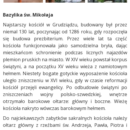
Bazylika św. Mikołaja
Najstarszy kościół w Grudziądzu, budowany był przez
niemal 130 lat, poczynając od 1286 roku, gdy rozpoczęła
się budowa prezbiterium. Przez wiele lat ta część
kościoła funkcjonowała jako samodzielna bryła, dając
mieszkańcom schronienie podczas licznych najazdów
plemion pruskich na miasto. W XIV wieku powstał korpus
świątyni, a na początku XV wieku wieża z namiotowym
hełmem. Niestety bogate gotyckie wyposażenie kościoła
uległo zniszczeniu w XVI wieku, gdy w czasie reformacji
kościół przejęli ewangelicy. Po odbudowie świątyni po
zniszczeniach wojny polsko-szwedzkiej, wnętrze
otrzymało barokowe ołtarze: główny i boczne. Wieżę
kościoła nakryto wówczas barokowym hełmem.
Do najciekawszych zabytków sakralnych kościoła należy
ołtarz główny z rzeźbami św. Andrzeja, Pawła, Piotra i