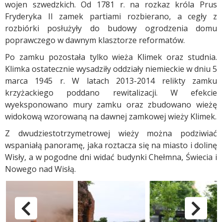
wojen szwedzkich. Od 1781 r. na rozkaz króla Prus
Fryderyka II zamek partiami rozbierano, a cegły z
rozbiórki posłużyły do budowy ogrodzenia domu
poprawczego w dawnym klasztorze reformatów.
Po zamku pozostała tylko wieża Klimek oraz studnia.
Klimka ostatecznie wysadziły oddziały niemieckie w dniu 5
marca 1945 r. W latach 2013-2014 relikty zamku
krzyżackiego poddano rewitalizacji. W efekcie
wyeksponowano mury zamku oraz zbudowano wieżę
widokową wzorowaną na dawnej zamkowej wieży Klimek.
Z dwudziestotrzymetrowej wieży można podziwiać
wspaniałą panoramę, jaka roztacza się na miasto i dolinę
Wisły, a w pogodne dni widać budynki Chełmna, Świecia i
Nowego nad Wisłą.
Zabytki Grudziądza - Góra Zamkowa i Wieża Klimek
pokaż poprzednie zdjęc
p