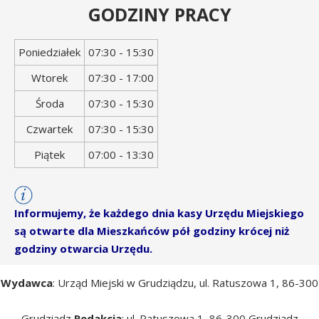
GODZINY PRACY
Dzień
Godziny
Poniedziałek
07:30 - 15:30
tygodnia
otwarcia
Wtorek
07:30 - 17:00
Środa
07:30 - 15:30
Czwartek
07:30 - 15:30
Piątek
07:00 - 13:30
Informujemy, że każdego dnia kasy Urzędu Miejskiego
są otwarte dla Mieszkańców pół godziny krócej niż
godziny otwarcia Urzędu.
Wydawca
: Urząd Miejski w Grudziądzu, ul. Ratuszowa 1, 86-300
Grudziądz
Redakcja
: ul. Ratuszowa 1, 86-300 Grudziądz