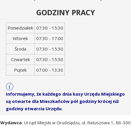
GODZINY PRACY
Dzień
Godziny
Poniedziałek
07:30 - 15:30
tygodnia
otwarcia
Wtorek
07:30 - 17:00
Środa
07:30 - 15:30
Czwartek
07:30 - 15:30
Piątek
07:00 - 13:30
Informujemy, że każdego dnia kasy Urzędu Miejskiego
są otwarte dla Mieszkańców pół godziny krócej niż
godziny otwarcia Urzędu.
Wydawca
: Urząd Miejski w Grudziądzu, ul. Ratuszowa 1, 86-300