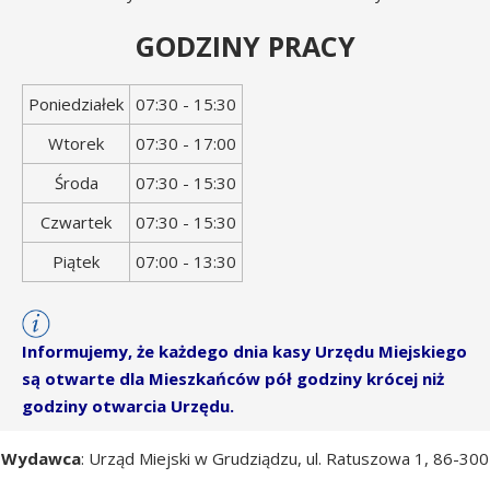
GODZINY PRACY
Dzień
Godziny
Poniedziałek
07:30 - 15:30
tygodnia
otwarcia
Wtorek
07:30 - 17:00
Środa
07:30 - 15:30
Czwartek
07:30 - 15:30
Piątek
07:00 - 13:30
Informujemy, że każdego dnia kasy Urzędu Miejskiego
są otwarte dla Mieszkańców pół godziny krócej niż
godziny otwarcia Urzędu.
Wydawca
: Urząd Miejski w Grudziądzu, ul. Ratuszowa 1, 86-300