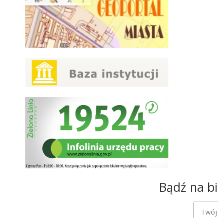
Newsletter
Bądź na bi
Newsle
Twój a