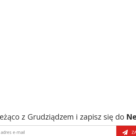
eżąco z Grudziądzem i zapisz się do
Ne
tter
dres e-mail
Z