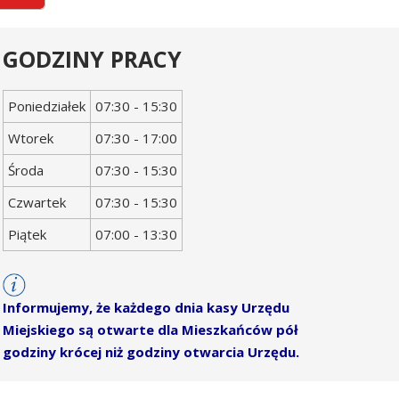
GODZINY PRACY
Dzień
Godziny
Poniedziałek
07:30 - 15:30
tygodnia
otwarcia
Wtorek
07:30 - 17:00
Środa
07:30 - 15:30
Czwartek
07:30 - 15:30
Piątek
07:00 - 13:30
Informujemy, że każdego dnia kasy Urzędu
Miejskiego są otwarte dla Mieszkańców pół
godziny krócej niż godziny otwarcia Urzędu.