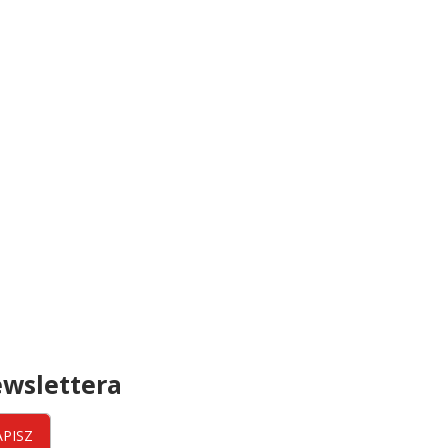
wslettera
APISZ