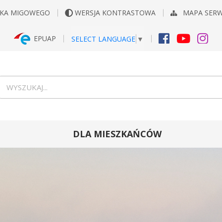
YKA MIGOWEGO
WERSJA KONTRASTOWA
MAPA SER
EPUAP
SELECT LANGUAGE
▼
FACEBOOK
YOUTUB
INS
Wyszukiwarka
wyszukaj...
DLA MIESZKAŃCÓW