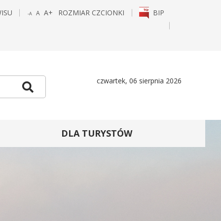
WISU
A+
ROZMIAR CZCIONKI
BIP
A
-A
POWIĘKSZ
STANDARDOWY
POMNIEJSZ
CZCIONKĘ
ROZMIAR
CZCIONKĘ
E
TAGRAM
czwartek, 06 sierpnia 2026
Szukaj
DLA TURYSTÓW