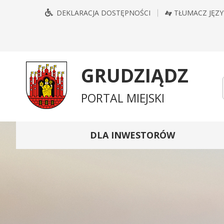
Przejdź
Przejdź
Przejdź
Przejdź
DEKLARACJA DOSTĘPNOŚCI
TŁUMACZ JĘZ
do
do
do
do
głównego
treści
wyszukiwarki
mapy
menu
serwisu
GRUDZIĄDZ
PORTAL MIEJSKI
DLA INWESTORÓW