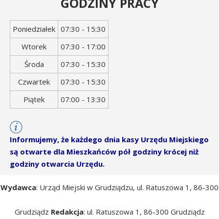
GODZINY PRACY
Dzień
Godziny
Poniedziałek
07:30 - 15:30
tygodnia
otwarcia
Wtorek
07:30 - 17:00
Środa
07:30 - 15:30
Czwartek
07:30 - 15:30
Piątek
07:00 - 13:30
Informujemy, że każdego dnia kasy Urzędu Miejskiego
są otwarte dla Mieszkańców pół godziny krócej niż
godziny otwarcia Urzędu.
Wydawca
: Urząd Miejski w Grudziądzu, ul. Ratuszowa 1, 86-300
Grudziądz
Redakcja
: ul. Ratuszowa 1, 86-300 Grudziądz