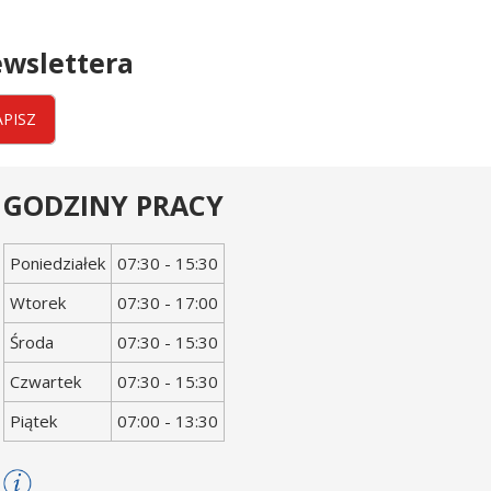
wslettera
APISZ
GODZINY PRACY
Dzień
Godziny
Poniedziałek
07:30 - 15:30
tygodnia
otwarcia
Wtorek
07:30 - 17:00
Środa
07:30 - 15:30
Czwartek
07:30 - 15:30
Piątek
07:00 - 13:30