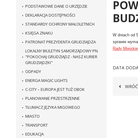
POW
PODSTAWOWE DANE O URZĘDZIE
BUD
DEKLARACJA DOSTĘPNOŚCI
STANDARDY OCHRONY MAŁOLETNICH
KSIĘGA ZNAKU
W dniach od 5
PATRONAT PREZYDENTA GRUDZIĄDZA
sprawie wymag
Rady Miejskie
LOKALNY BIULETYN SAMORZĄDOWY PN.
"POKOCHAJ GRUDZIĄDZ - NASZ KURIER
GRUDZIĄDZKI"
DATA DODA
ODPADY
ENERGA MAGIC LIGHTS
WRÓĆ
C-CITY – EUROPA JEST TUŻ OBOK
PLANOWANIE PRZESTRZENNE
TŁUMACZ JĘZYKA MIGOWEGO
MIASTO
TRANSPORT
EDUKACJA