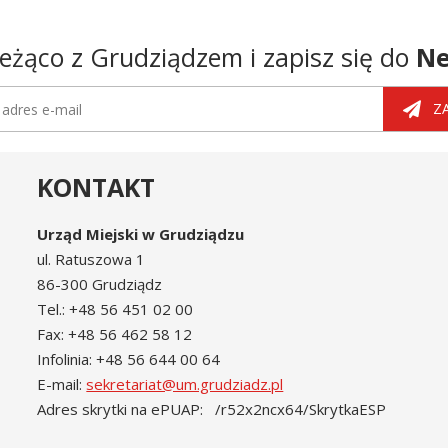
eżąco z Grudziądzem i zapisz się do
Ne
tter
dres e-mail
Z
KONTAKT
Urząd Miejski w Grudziądzu
ul. Ratuszowa 1
86-300 Grudziądz
Tel.: +48 56 451 02 00
Fax: +48 56 462 58 12
Infolinia: +48 56 644 00 64
E-mail:
sekretariat@um.grudziadz.pl
Adres skrytki na ePUAP: /r52x2ncx64/SkrytkaESP