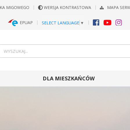
YKA MIGOWEGO
WERSJA KONTRASTOWA
MAPA SER
EPUAP
SELECT LANGUAGE
▼
FACEBOOK
YOUTUB
INS
Wyszukiwarka
wyszukaj...
DLA MIESZKAŃCÓW