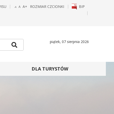
WISU
A+
ROZMIAR CZCIONKI
BIP
A
-A
POWIĘKSZ
STANDARDOWY
POMNIEJSZ
CZCIONKĘ
ROZMIAR
CZCIONKĘ
E
TAGRAM
piątek, 07 sierpnia 2026
Szukaj
DLA TURYSTÓW