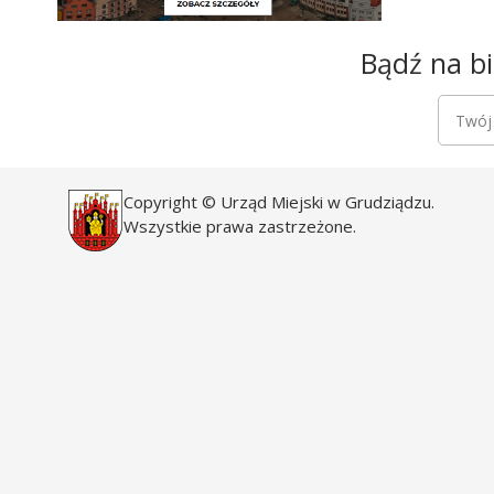
Newsletter
Bądź na bi
Newsle
Twój a
Copyright © Urząd Miejski w Grudziądzu.
Wszystkie prawa zastrzeżone.