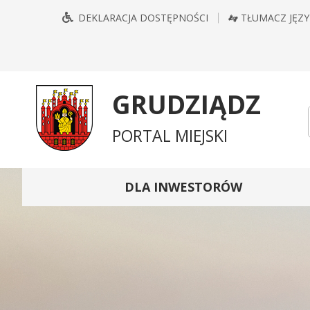
Przejdź
Przejdź
Przejdź
Przejdź
DEKLARACJA DOSTĘPNOŚCI
TŁUMACZ JĘZ
do
do
do
do
głównego
treści
wyszukiwarki
mapy
menu
serwisu
GRUDZIĄDZ
PORTAL MIEJSKI
DLA INWESTORÓW