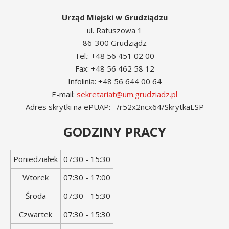
Urząd Miejski w Grudziądzu
ul. Ratuszowa 1
86-300 Grudziądz
Tel.: +48 56 451 02 00
Fax: +48 56 462 58 12
Infolinia: +48 56 644 00 64
E-mail:
sekretariat@um.grudziadz.pl
Adres skrytki na ePUAP: /r52x2ncx64/SkrytkaESP
GODZINY PRACY
Dzień
Godziny
Poniedziałek
07:30 - 15:30
tygodnia
otwarcia
Wtorek
07:30 - 17:00
Środa
07:30 - 15:30
Czwartek
07:30 - 15:30