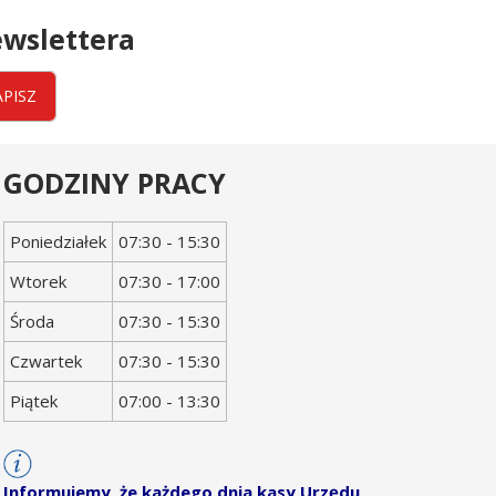
wslettera
APISZ
GODZINY PRACY
Dzień
Godziny
Poniedziałek
07:30 - 15:30
tygodnia
otwarcia
Wtorek
07:30 - 17:00
Środa
07:30 - 15:30
Czwartek
07:30 - 15:30
Piątek
07:00 - 13:30
Informujemy, że każdego dnia kasy Urzędu