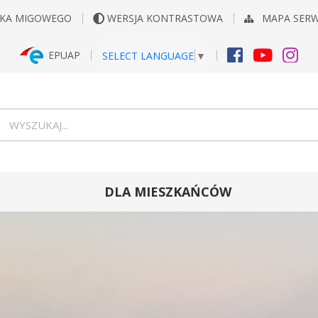
YKA MIGOWEGO
WERSJA KONTRASTOWA
MAPA SER
EPUAP
SELECT LANGUAGE
▼
FACEBOOK
YOUTUB
INS
Wyszukiwarka
wyszukaj...
DLA MIESZKAŃCÓW