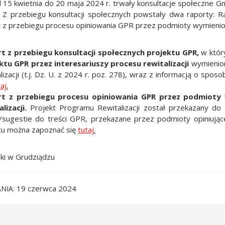
 15 kwietnia do 20 maja 2024 r. trwały konsultacje społeczne G
 Z przebiegu konsultacji społecznych powstały dwa raporty: R
 z przebiegu procesu opiniowania GPR przez podmioty wymienione w
t z przebiegu konsultacji społecznych projektu GPR,
w któr
ktu GPR przez interesariuszy procesu rewitalizacji
wymienion
lizacji (t.j. Dz. U. z 2024 r. poz. 278), wraz z informacją o sp
taj
.
t z przebiegu procesu opiniowania GPR przez podmioty 
alizacji.
Projekt Programu Rewitalizacji został przekazany do
/sugestie do treści GPR, przekazane przez podmioty opiniujące
tu można zapoznać się
tutaj
.
ki w Grudziądzu
19 czerwca 2024
NIA