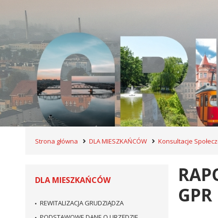
Strona główna
DLA MIESZKAŃCÓW
Konsultacje Społec
RAP
DLA MIESZKAŃCÓW
GPR
REWITALIZACJA GRUDZIĄDZA
PODSTAWOWE DANE O URZĘDZIE