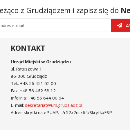
eżąco z Grudziądzem i zapisz się do
Ne
tter
dres e-mail
Z
KONTAKT
Urząd Miejski w Grudziądzu
ul. Ratuszowa 1
86-300 Grudziądz
Tel.: +48 56 451 02 00
Fax: +48 56 462 58 12
Infolinia: +48 56 644 00 64
E-mail:
sekretariat@um.grudziadz.pl
Adres skrytki na ePUAP: /r52x2ncx64/SkrytkaESP