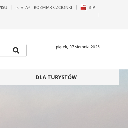
WISU
A+
ROZMIAR CZCIONKI
BIP
A
-A
POWIĘKSZ
STANDARDOWY
POMNIEJSZ
CZCIONKĘ
ROZMIAR
CZCIONKĘ
E
TAGRAM
piątek, 07 sierpnia 2026
Szukaj
DLA TURYSTÓW