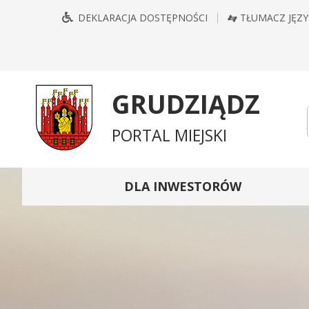
Przejdź
Przejdź
Przejdź
Przejdź
DEKLARACJA DOSTĘPNOŚCI
TŁUMACZ JĘZ
do
do
do
do
głównego
treści
wyszukiwarki
mapy
menu
serwisu
GRUDZIĄDZ
PORTAL MIEJSKI
DLA INWESTORÓW