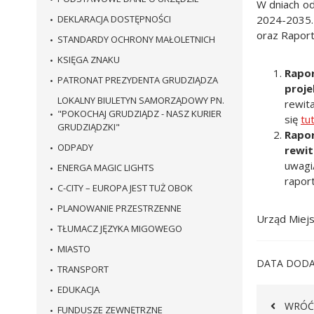
W dniach od
DEKLARACJA DOSTĘPNOŚCI
2024-2035.
oraz Raport
STANDARDY OCHRONY MAŁOLETNICH
KSIĘGA ZNAKU
Rapor
PATRONAT PREZYDENTA GRUDZIĄDZA
proje
LOKALNY BIULETYN SAMORZĄDOWY PN.
rewita
"POKOCHAJ GRUDZIĄDZ - NASZ KURIER
się
tu
GRUDZIĄDZKI"
Rapor
ODPADY
rewit
uwagi
ENERGA MAGIC LIGHTS
rapor
C-CITY – EUROPA JEST TUŻ OBOK
PLANOWANIE PRZESTRZENNE
Urząd Miejs
TŁUMACZ JĘZYKA MIGOWEGO
MIASTO
DATA DODA
TRANSPORT
EDUKACJA
WRÓĆ
FUNDUSZE ZEWNĘTRZNE