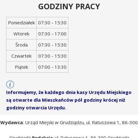
GODZINY PRACY
Dzień
Godziny
Poniedziałek
07:30 - 15:30
tygodnia
otwarcia
Wtorek
07:30 - 17:00
Środa
07:30 - 15:30
Czwartek
07:30 - 15:30
Piątek
07:00 - 13:30
Informujemy, że każdego dnia kasy Urzędu Miejskiego
są otwarte dla Mieszkańców pół godziny krócej niż
godziny otwarcia Urzędu.
Wydawca
: Urząd Miejski w Grudziądzu, ul. Ratuszowa 1, 86-300
Grudziądz
Redakcja
: ul. Ratuszowa 1, 86-300 Grudziądz