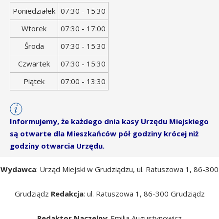
Dzień
Godziny
Poniedziałek
07:30 - 15:30
tygodnia
otwarcia
Wtorek
07:30 - 17:00
Środa
07:30 - 15:30
Czwartek
07:30 - 15:30
Piątek
07:00 - 13:30
Informujemy, że każdego dnia kasy Urzędu Miejskiego
są otwarte dla Mieszkańców pół godziny krócej niż
godziny otwarcia Urzędu.
Wydawca
: Urząd Miejski w Grudziądzu, ul. Ratuszowa 1, 86-300
Grudziądz
Redakcja
: ul. Ratuszowa 1, 86-300 Grudziądz
Redaktor Naczelny
: Emilia Augustynowicz