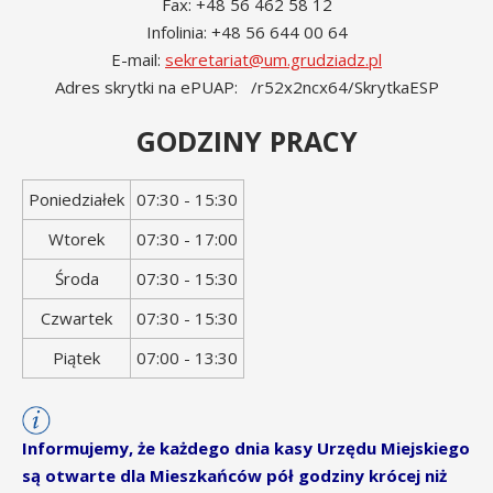
Fax: +48 56 462 58 12
Infolinia: +48 56 644 00 64
E-mail:
sekretariat@um.grudziadz.pl
Adres skrytki na ePUAP: /r52x2ncx64/SkrytkaESP
GODZINY PRACY
Dzień
Godziny
Poniedziałek
07:30 - 15:30
tygodnia
otwarcia
Wtorek
07:30 - 17:00
Środa
07:30 - 15:30
Czwartek
07:30 - 15:30
Piątek
07:00 - 13:30
Informujemy, że każdego dnia kasy Urzędu Miejskiego
są otwarte dla Mieszkańców pół godziny krócej niż