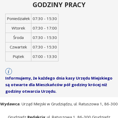
GODZINY PRACY
Dzień
Godziny
Poniedziałek
07:30 - 15:30
tygodnia
otwarcia
Wtorek
07:30 - 17:00
Środa
07:30 - 15:30
Czwartek
07:30 - 15:30
Piątek
07:00 - 13:30
Informujemy, że każdego dnia kasy Urzędu Miejskiego
są otwarte dla Mieszkańców pół godziny krócej niż
godziny otwarcia Urzędu.
Wydawca
: Urząd Miejski w Grudziądzu, ul. Ratuszowa 1, 86-300
Grudziądz
Redakcja
: ul. Ratuszowa 1, 86-300 Grudziądz