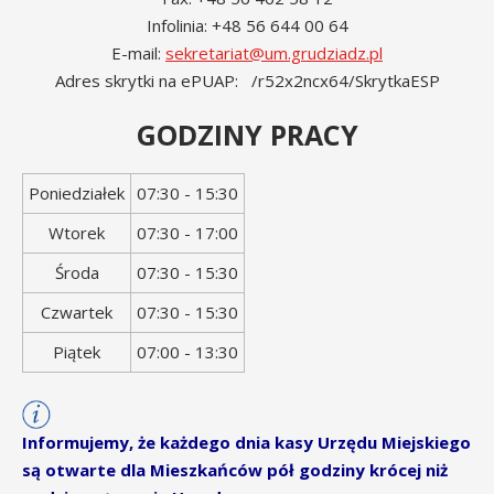
Infolinia: +48 56 644 00 64
E-mail:
sekretariat@um.grudziadz.pl
Adres skrytki na ePUAP: /r52x2ncx64/SkrytkaESP
GODZINY PRACY
Dzień
Godziny
Poniedziałek
07:30 - 15:30
tygodnia
otwarcia
Wtorek
07:30 - 17:00
Środa
07:30 - 15:30
Czwartek
07:30 - 15:30
Piątek
07:00 - 13:30
Informujemy, że każdego dnia kasy Urzędu Miejskiego
są otwarte dla Mieszkańców pół godziny krócej niż