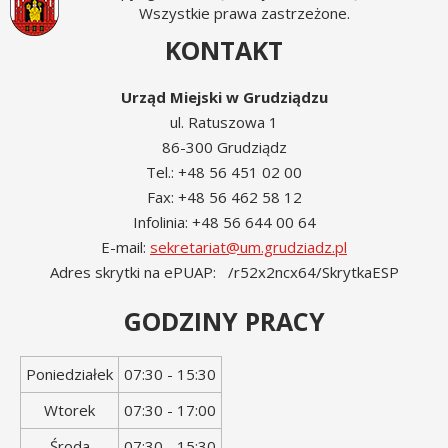
Wszystkie prawa zastrzeżone.
KONTAKT
Urząd Miejski w Grudziądzu
ul. Ratuszowa 1
86-300 Grudziądz
Tel.: +48 56 451 02 00
Fax: +48 56 462 58 12
Infolinia: +48 56 644 00 64
E-mail:
sekretariat@um.grudziadz.pl
Adres skrytki na ePUAP: /r52x2ncx64/SkrytkaESP
GODZINY PRACY
Dzień
Godziny
Poniedziałek
07:30 - 15:30
tygodnia
otwarcia
Wtorek
07:30 - 17:00
Środa
07:30 - 15:30