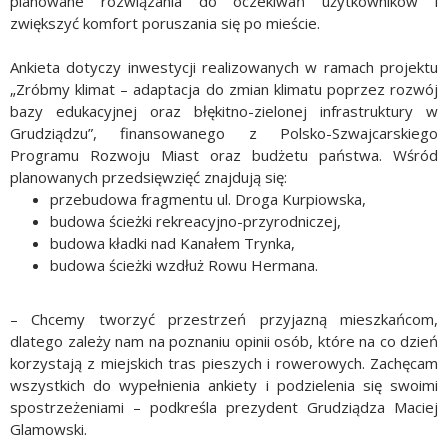
planowane rozwiązania do oczekiwań użytkowników i
zwiększyć komfort poruszania się po mieście.
Ankieta dotyczy inwestycji realizowanych w ramach projektu
„Zróbmy klimat – adaptacja do zmian klimatu poprzez rozwój
bazy edukacyjnej oraz błękitno-zielonej infrastruktury w
Grudziądzu”, finansowanego z Polsko-Szwajcarskiego
Programu Rozwoju Miast oraz budżetu państwa. Wśród
planowanych przedsięwzięć znajdują się:
przebudowa fragmentu ul. Droga Kurpiowska,
budowa ścieżki rekreacyjno-przyrodniczej,
budowa kładki nad Kanałem Trynka,
budowa ścieżki wzdłuż Rowu Hermana.
– Chcemy tworzyć przestrzeń przyjazną mieszkańcom,
dlatego zależy nam na poznaniu opinii osób, które na co dzień
korzystają z miejskich tras pieszych i rowerowych. Zachęcam
wszystkich do wypełnienia ankiety i podzielenia się swoimi
spostrzeżeniami – podkreśla prezydent Grudziądza Maciej
Glamowski.