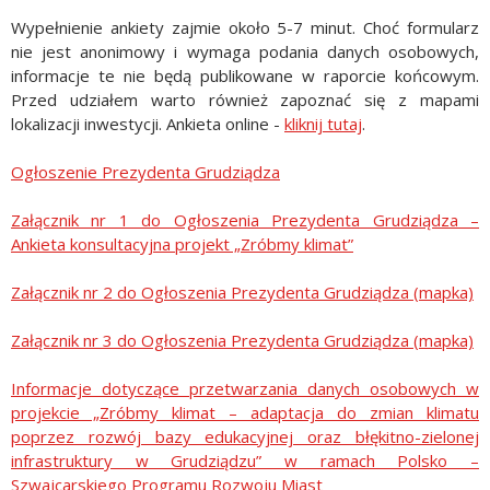
Wypełnienie ankiety zajmie około 5-7 minut. Choć formularz
nie jest anonimowy i wymaga podania danych osobowych,
informacje te nie będą publikowane w raporcie końcowym.
Przed udziałem warto również zapoznać się z mapami
lokalizacji inwestycji. Ankieta online -
kliknij tutaj
.
Ogłoszenie Prezydenta Grudziądza
Załącznik nr 1 do Ogłoszenia Prezydenta Grudziądza –
Ankieta konsultacyjna projekt „Zróbmy klimat”
Załącznik nr 2 do Ogłoszenia Prezydenta Grudziądza (mapka)
Załącznik nr 3 do Ogłoszenia Prezydenta Grudziądza (mapka)
Informacje dotyczące przetwarzania danych osobowych w
projekcie „Zróbmy klimat – adaptacja do zmian klimatu
poprzez rozwój bazy edukacyjnej oraz błękitno-zielonej
infrastruktury w Grudziądzu” w ramach Polsko –
Szwajcarskiego Programu Rozwoju Miast