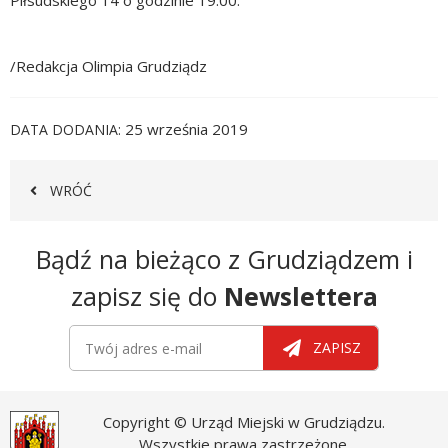
Piłsudskiego 14 o godzinie 19:00.
/Redakcja Olimpia Grudziądz
25 września 2019
DATA DODANIA
WRÓĆ
Newsletter
Bądź na bieżąco z Grudziądzem i
zapisz się do
Newslettera
Newsletter
Twój adres e-mail
ZAPISZ
Copyright © Urząd Miejski w Grudziądzu.
Wszystkie prawa zastrzeżone.