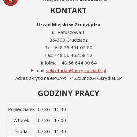
KONTAKT
Urząd Miejski w Grudziądzu
ul. Ratuszowa 1
86-300 Grudziądz
Tel.: +48 56 451 02 00
Fax: +48 56 462 58 12
Infolinia: +48 56 644 00 64
E-mail:
sekretariat@um.grudziadz.pl
Adres skrytki na ePUAP: /r52x2ncx64/SkrytkaESP
GODZINY PRACY
Dzień
Godziny
Poniedziałek
07:30 - 15:30
tygodnia
otwarcia
Wtorek
07:30 - 17:00
Środa
07:30 - 15:30