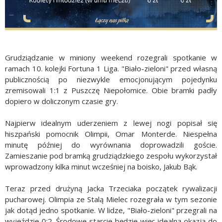
Grudziądzanie w miniony weekend rozegrali spotkanie w
ramach 10. kolejki Fortuna 1 Liga. "Biało-zieloni" przed własną
publicznością po niezwykle emocjonującym pojedynku
zremisowali 1:1 z Puszczę Niepołomice. Obie bramki padły
dopiero w doliczonym czasie gry.
Najpierw idealnym uderzeniem z lewej nogi popisał się
hiszpański pomocnik Olimpii, Omar Monterde. Niespełna
minutę później do wyrównania doprowadzili goście.
Zamieszanie pod bramką grudziądzkiego zespołu wykorzystał
wprowadzony kilka minut wcześniej na boisko, Jakub Bąk.
Teraz przed drużyną Jacka Trzeciaka początek rywalizacji
pucharowej. Olimpia ze Stalą Mielec rozegrała w tym sezonie
jak dotąd jedno spotkanie. W lidze, "Biało-zieloni" przegrali na
wyjeździe 0:2. Środowe starcie będzie więc idealną okazją do