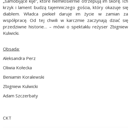
„samobijące kije”, które niemiłosiernie otrzepują im skórę. Ich
krzyk i lament budzą tajemniczego gościa, który okazuje się
diabłem. Władca piekieł daruje im życie w zamian za
współpracę. Od tej chwili w karczmie zaczynają dziać się
przedziwne historie… – mówi o spektaklu reżyser Zbigniew
Kulwicki.
Obsada:
Aleksandra Perz
Oliwia Kołecka
Beniamin Koralewski
Zbigniew Kulwicki
Adam Szczerbaty
CKT