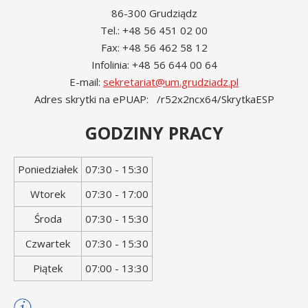
86-300 Grudziądz
Tel.: +48 56 451 02 00
Fax: +48 56 462 58 12
Infolinia: +48 56 644 00 64
E-mail:
sekretariat@um.grudziadz.pl
Adres skrytki na ePUAP: /r52x2ncx64/SkrytkaESP
GODZINY PRACY
Dzień
Godziny
Poniedziałek
07:30 - 15:30
tygodnia
otwarcia
Wtorek
07:30 - 17:00
Środa
07:30 - 15:30
Czwartek
07:30 - 15:30
Piątek
07:00 - 13:30