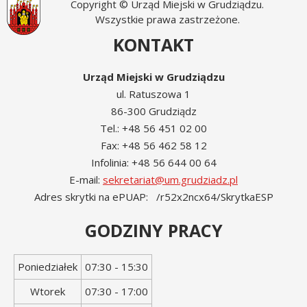
Copyright © Urząd Miejski w Grudziądzu.
Wszystkie prawa zastrzeżone.
KONTAKT
Urząd Miejski w Grudziądzu
ul. Ratuszowa 1
86-300 Grudziądz
Tel.: +48 56 451 02 00
Fax: +48 56 462 58 12
Infolinia: +48 56 644 00 64
E-mail:
sekretariat@um.grudziadz.pl
Adres skrytki na ePUAP: /r52x2ncx64/SkrytkaESP
GODZINY PRACY
Dzień
Godziny
Poniedziałek
07:30 - 15:30
tygodnia
otwarcia
Wtorek
07:30 - 17:00