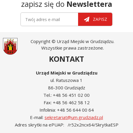
zapisz się do
Newslettera
Newsletter
Twój adres e-mail
ZAPISZ
Copyright © Urząd Miejski w Grudziądzu.
Wszystkie prawa zastrzeżone.
KONTAKT
Urząd Miejski w Grudziądzu
ul. Ratuszowa 1
86-300 Grudziądz
Tel.: +48 56 451 02 00
Fax: +48 56 462 58 12
Infolinia: +48 56 644 00 64
E-mail:
sekretariat@um.grudziadz.pl
Adres skrytki na ePUAP: /r52x2ncx64/SkrytkaESP