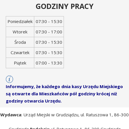
GODZINY PRACY
Dzień
Godziny
Poniedziałek
07:30 - 15:30
tygodnia
otwarcia
Wtorek
07:30 - 17:00
Środa
07:30 - 15:30
Czwartek
07:30 - 15:30
Piątek
07:00 - 13:30
Informujemy, że każdego dnia kasy Urzędu Miejskiego
są otwarte dla Mieszkańców pół godziny krócej niż
godziny otwarcia Urzędu.
Wydawca
: Urząd Miejski w Grudziądzu, ul. Ratuszowa 1, 86-300