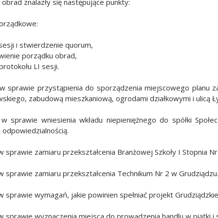
obrad znalazły się następujące punkty:
porządkowe:
sesji i stwierdzenie quorum,
wienie porządku obrad,
 protokołu LI sesji.
 w sprawie przystąpienia do sporządzenia miejscowego planu 
wskiego, zabudową mieszkaniową, ogrodami działkowymi i ulicą 
 w sprawie wniesienia wkładu niepieniężnego do spółki Społec
 odpowiedzialnością.
w sprawie zamiaru przekształcenia Branżowej Szkoły I Stopnia Nr
w sprawie zamiaru przekształcenia Technikum Nr 2 w Grudziądzu
w sprawie wymagań, jakie powinien spełniać projekt Grudziądzk
w sprawie wyznaczenia miejsca do prowadzenia handlu w piątki i 