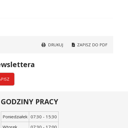
DRUKUJ
ZAPISZ DO PDF
wslettera
APISZ
GODZINY PRACY
Dzień
Godziny
Poniedziałek
07:30 - 15:30
tygodnia
otwarcia
Wtorek
07:30 - 17:00