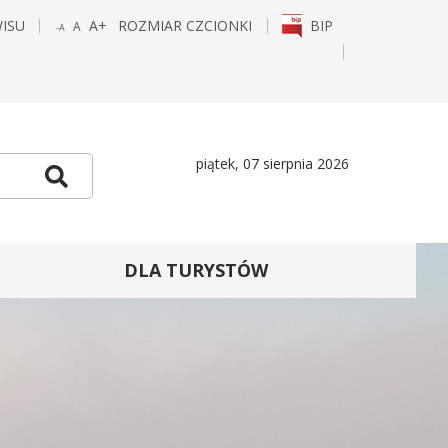
WISU
A+
ROZMIAR CZCIONKI
BIP
A
-A
POWIĘKSZ
STANDARDOWY
POMNIEJSZ
CZCIONKĘ
ROZMIAR
CZCIONKĘ
E
TAGRAM
piątek, 07 sierpnia 2026
Szukaj
DLA TURYSTÓW