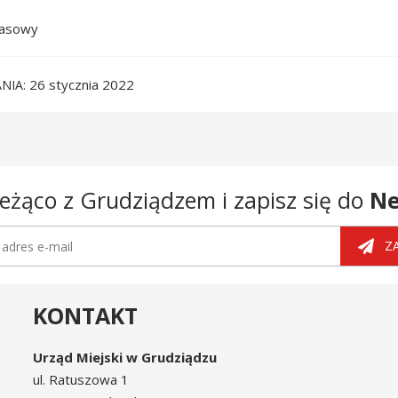
rasowy
26 stycznia 2022
NIA
eżąco z Grudziądzem i zapisz się do
Ne
tter
dres e-mail
Z
KONTAKT
Urząd Miejski w Grudziądzu
ul. Ratuszowa 1