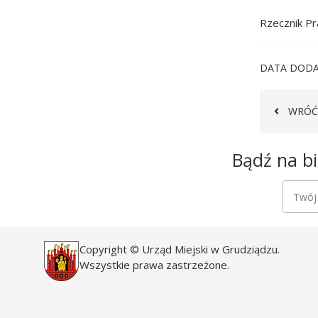
Rzecznik P
DATA DODA
WRÓĆ
Newsletter
Bądź na bi
Newsle
Twój a
Copyright © Urząd Miejski w Grudziądzu.
Wszystkie prawa zastrzeżone.