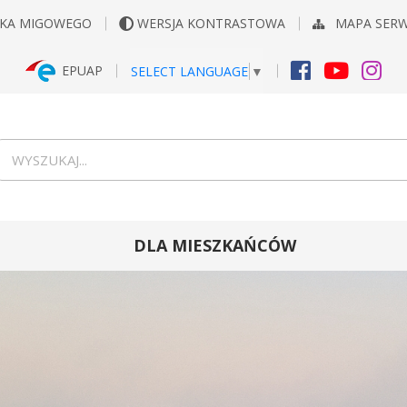
YKA MIGOWEGO
WERSJA KONTRASTOWA
MAPA SER
EPUAP
SELECT LANGUAGE
▼
FACEBOOK
YOUTUB
INS
Wyszukiwarka
wyszukaj...
DLA MIESZKAŃCÓW