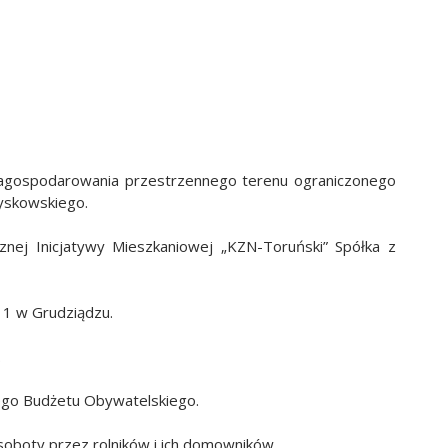
zagospodarowania przestrzennego terenu ograniczonego
Łyskowskiego.
znej Inicjatywy Mieszkaniowej „KZN-Toruński” Spółka z
 1 w Grudziądzu.
.
iego Budżetu Obywatelskiego.
soboty przez rolników i ich domowników.