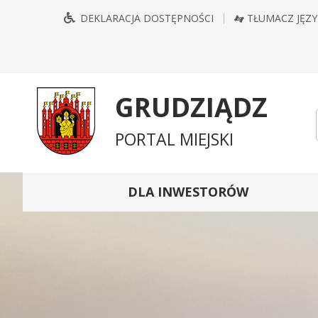
Przejdź
Przejdź
Przejdź
Przejdź
DEKLARACJA DOSTĘPNOŚCI
TŁUMACZ JĘZ
do
do
do
do
głównego
treści
wyszukiwarki
mapy
menu
serwisu
GRUDZIĄDZ
PORTAL MIEJSKI
DLA INWESTORÓW