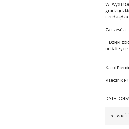
W wydarzen
grudziądzki
Grudziądza.
Za część ar
– Dzięki zb
oddali życi
Karol Pierni
Rzecznik P
DATA DODA
WRÓĆ