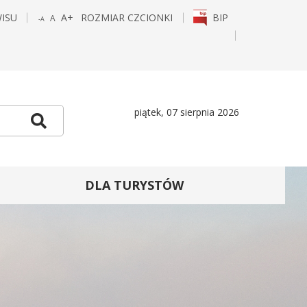
WISU
A+
ROZMIAR CZCIONKI
BIP
A
-A
POWIĘKSZ
STANDARDOWY
POMNIEJSZ
CZCIONKĘ
ROZMIAR
CZCIONKĘ
E
TAGRAM
piątek, 07 sierpnia 2026
Szukaj
DLA TURYSTÓW