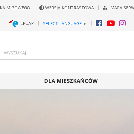
YKA MIGOWEGO
WERSJA KONTRASTOWA
MAPA SER
EPUAP
SELECT LANGUAGE
▼
FACEBOOK
YOUTUB
INS
Wyszukiwarka
wyszukaj...
DLA MIESZKAŃCÓW