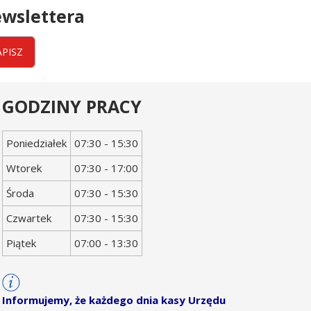
wslettera
APISZ
GODZINY PRACY
Dzień
Godziny
Poniedziałek
07:30 - 15:30
tygodnia
otwarcia
Wtorek
07:30 - 17:00
Środa
07:30 - 15:30
Czwartek
07:30 - 15:30
Piątek
07:00 - 13:30
Informujemy, że każdego dnia kasy Urzędu