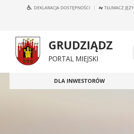
Przejdź
Przejdź
Przejdź
Przejdź
DEKLARACJA DOSTĘPNOŚCI
TŁUMACZ JĘZ
do
do
do
do
głównego
treści
wyszukiwarki
mapy
menu
serwisu
GRUDZIĄDZ
PORTAL MIEJSKI
DLA INWESTORÓW