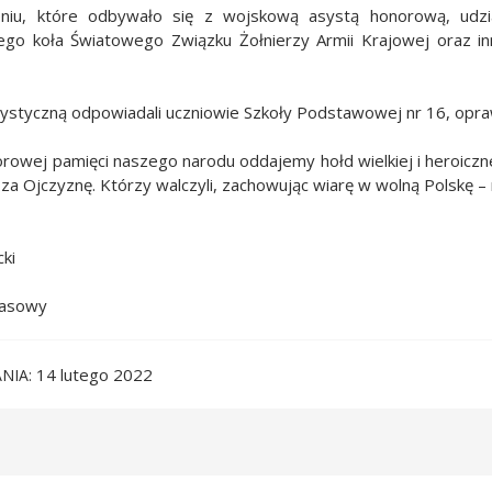
iu, które odbywało się z wojskową asystą honorową, udzia
ego koła Światowego Związku Żołnierzy Armii Krajowej oraz inn
tystyczną odpowiadali uczniowie Szkoły Podstawowej nr 16, opra
iorowej pamięci naszego narodu oddajemy hołd wielkiej i heroiczne
e za Ojczyznę. Którzy walczyli, zachowując wiarę w wolną Polskę 
cki
rasowy
14 lutego 2022
NIA