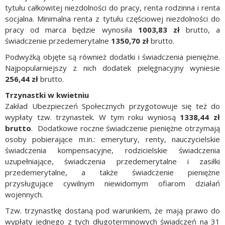
tytułu całkowitej niezdolności do pracy, renta rodzinna i renta
socjalna. Minimalna renta z tytułu częściowej niezdolności do
pracy od marca będzie wynosiła
1003,83 zł
brutto,
a
świadczenie przedemerytalne
1350,70 zł
brutto.
Podwyżką objęte są również dodatki i świadczenia pieniężne.
Najpopularniejszy z nich dodatek pielęgnacyjny wyniesie
256,44 zł
brutto.
Trzynastki w kwietniu
Zakład Ubezpieczeń Społecznych przygotowuje się też do
wypłaty tzw. trzynastek. W tym roku wyniosą
1338,44 zł
brutto
. Dodatkowe roczne świadczenie pieniężne otrzymają
osoby pobierające m.in.: emerytury, renty, nauczycielskie
świadczenia kompensacyjne, rodzicielskie świadczenia
uzupełniające, świadczenia przedemerytalne i zasiłki
przedemerytalne, a także świadczenie pieniężne
przysługujące cywilnym niewidomym ofiarom działań
wojennych.
Tzw. trzynastkę dostaną pod warunkiem, że mają prawo do
wypłaty jednego z tych długoterminowych świadczeń na 31