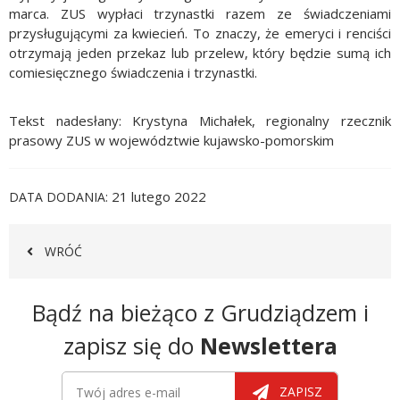
marca. ZUS wypłaci trzynastki razem ze świadczeniami
przysługującymi za kwiecień. To znaczy, że emeryci i renciści
otrzymają jeden przekaz lub przelew, który będzie sumą ich
comiesięcznego świadczenia i trzynastki.
Tekst nadesłany: Krystyna Michałek, regionalny rzecznik
prasowy ZUS w województwie kujawsko-pomorskim
21 lutego 2022
DATA DODANIA
WRÓĆ
Newsletter
Bądź na bieżąco z Grudziądzem i
zapisz się do
Newslettera
Newsletter
Twój adres e-mail
ZAPISZ