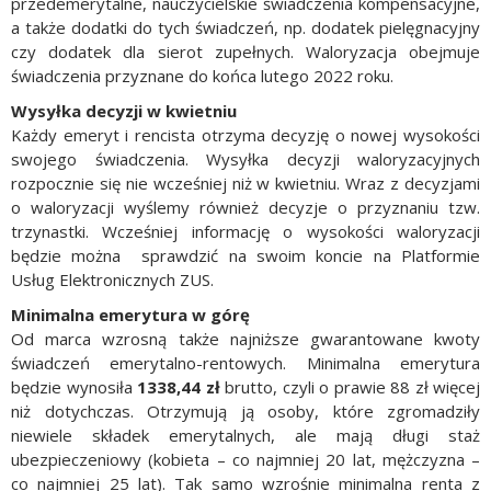
przedemerytalne, nauczycielskie świadczenia kompensacyjne,
a także dodatki do tych świadczeń, np. dodatek pielęgnacyjny
czy dodatek dla sierot zupełnych. Waloryzacja obejmuje
świadczenia przyznane do końca lutego 2022 roku.
Wysyłka decyzji w kwietniu
Każdy emeryt i rencista otrzyma decyzję o nowej wysokości
swojego świadczenia. Wysyłka decyzji waloryzacyjnych
rozpocznie się nie wcześniej niż w kwietniu. Wraz z decyzjami
o waloryzacji wyślemy również decyzje o przyznaniu tzw.
trzynastki. Wcześniej informację o wysokości waloryzacji
będzie można sprawdzić na swoim koncie na Platformie
Usług Elektronicznych ZUS.
Minimalna emerytura w górę
Od marca wzrosną także najniższe gwarantowane kwoty
świadczeń emerytalno-rentowych. Minimalna emerytura
będzie wynosiła
1338,44 zł
brutto, czyli o prawie 88 zł więcej
niż dotychczas. Otrzymują ją osoby, które zgromadziły
niewiele składek emerytalnych, ale mają długi staż
ubezpieczeniowy (kobieta – co najmniej 20 lat, mężczyzna –
co najmniej 25 lat). Tak samo wzrośnie minimalna renta z