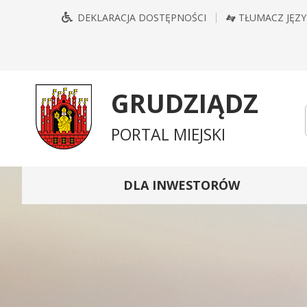
Przejdź
Przejdź
Przejdź
Przejdź
DEKLARACJA DOSTĘPNOŚCI
TŁUMACZ JĘZ
do
do
do
do
głównego
treści
wyszukiwarki
mapy
menu
serwisu
GRUDZIĄDZ
PORTAL MIEJSKI
DLA INWESTORÓW