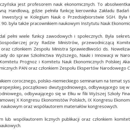
ączyńska jest profesorem nauk ekonomicznych. To absolwent
wną Handlową, gdzie pełniła funkcję kierownika Zakładu Bada
 i Inwestycji w Kolegium Nauk o Przedsiębiorstwie SGH. Był
t 90. była także pracownikiem naukowym Instytutu Nauk Ekonomi
dal pełni wiele funkcji zawodowych i społecznych. Była sekr
Gospodarczej przy Radzie Ministrów, przewodniczącą Komite
 oraz członkiem Zespołu Ministra Sprawiedliwości ds. Noweliz
Rady do spraw Szkolnictwa Wyższego, Nauki i Innowacji w Nar
Komitetu Prognoz i Komitetu Nauk Ekonomicznych Polskiej Aka
micznych PAN oraz członkiem Zespołu Ekspertów Narodowego C
nikiem corocznego, polsko-niemieckiego seminarium na temat sy
europejskiej, początkowo dwutygodniowego, odbywającego się w 
odniowego, odbywającego się w Ełku w filii Wyższej Szkoły Fin
amowej X Kongresu Ekonomistów Polskich, IX Kongresu Ekonomis
 naukowym oraz współautorem materiałów kongresowych.
em lub współautorem licznych publikacji oraz członkiem komit
naukowych.