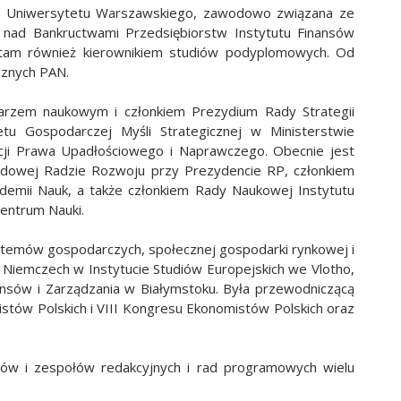
ka Uniwersytetu Warszawskiego, zawodowo związana ze
ń nad Bankructwami Przedsiębiorstw Instytutu Finansów
a tam również kierownikiem studiów podyplomowych. Od
cznych PAN.
etarzem naukowym i członkiem Prezydium Rady Strategii
tu Gospodarczej Myśli Strategicznej w Ministerstwie
acji Prawa Upadłościowego i Naprawczego. Obecnie jest
odowej Radzie Rozwoju przy Prezydencie RP, członkiem
demii Nauk, a także członkiem Rady Naukowej Instytutu
entrum Nauki.
stemów gospodarczych, społecznej gospodarki rynkowej i
Niemczech w Instytucie Studiów Europejskich we Vlotho,
ansów i Zarządzania w Białymstoku. Była przewodniczącą
tów Polskich i VIII Kongresu Ekonomistów Polskich oraz
etów i zespołów redakcyjnych i rad programowych wielu