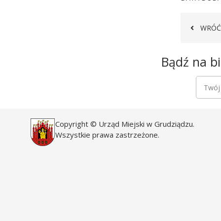
WRÓĆ
Newsletter
Bądź na bi
Newsle
Twój a
Copyright © Urząd Miejski w Grudziądzu.
Wszystkie prawa zastrzeżone.