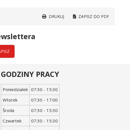
DRUKUJ
ZAPISZ DO PDF
wslettera
APISZ
GODZINY PRACY
Dzień
Godziny
Poniedziałek
07:30 - 15:30
tygodnia
otwarcia
Wtorek
07:30 - 17:00
Środa
07:30 - 15:30
Czwartek
07:30 - 15:30