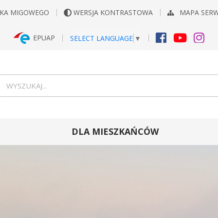
YKA MIGOWEGO
WERSJA KONTRASTOWA
MAPA SER
EPUAP
SELECT LANGUAGE
▼
FACEBOOK
YOUTUB
INS
Wyszukiwarka
wyszukaj...
DLA MIESZKAŃCÓW