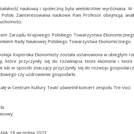
ziałalność naukową i społeczną była wielokrotnie wyróżniana.
Polski. Zainteresowania naukowe Pani Profesor obejmują: anal
uchomości.
sem Zarządu Krajowego Polskiego Towarzystwa Ekonomiczneg
łonkiem Rady Naukowej Polskiego Towarzystwa Ekonomicznego.
ołaja Kopernika Ekonomisty została ustanowiona w ubiegłym rok
cji, które przyczyniły się do rozwinięcia teorii ekonomii i teo
 lub w sposób znaczący przyczyniły się do rozwoju gospodarcz
dowego czy uzdrowienie gospodarki.
galę w Centrum Kultury Teatr uświetnił koncert zespołu Tre Voci.
cki
rasowy
18 września 2023
NIA