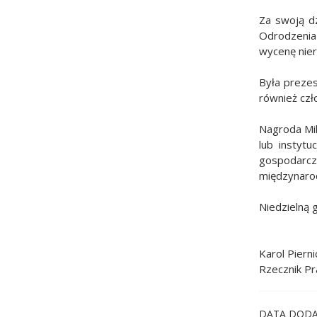
Za swoją d
Odrodzenia 
wycenę nier
Była preze
również cz
Nagroda Mik
lub instytu
gospodarcze
międzynaro
Niedzielną 
Karol Pierni
Rzecznik P
DATA DODA