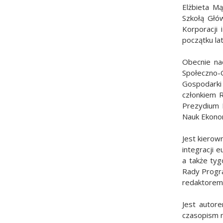
Elżbieta M
Szkołą Głó
Korporacji
początku la
Obecnie na
Społeczno-
Gospodarki
członkiem 
Prezydium 
Nauk Ekono
Jest kierow
integracji 
a także tyg
Rady Progr
redaktorem
Jest autor
czasopism 