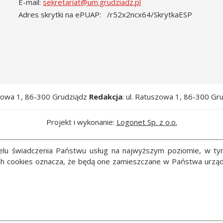
E-mail:
sekretariat@um.grudziadz.pl
Adres skrytki na ePUAP: /r52x2ncx64/SkrytkaESP
szowa 1, 86-300 Grudziądz
Redakcja
: ul. Ratuszowa 1, 86-300 Gr
Projekt i wykonanie:
Logonet Sp. z o.o.
 celu świadczenia Państwu usług na najwyższym poziomie, w t
ych cookies oznacza, że będą one zamieszczane w Państwa ur