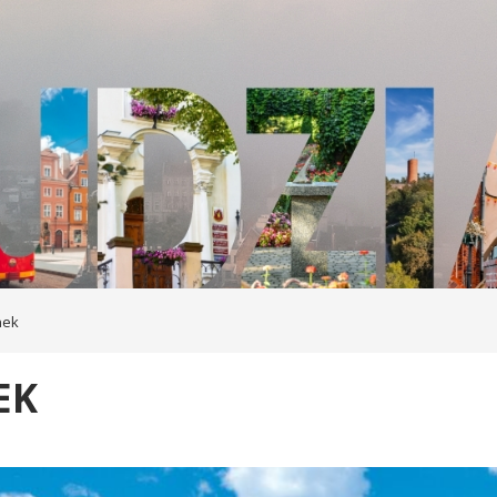
nek
EK