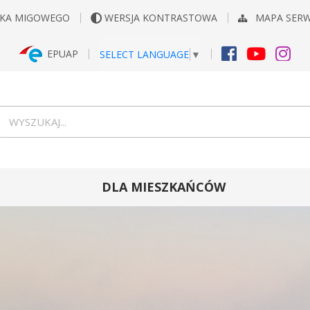
YKA MIGOWEGO
WERSJA KONTRASTOWA
MAPA SER
EPUAP
SELECT LANGUAGE
▼
FACEBOOK
YOUTUB
INS
Wyszukiwarka
wyszukaj...
DLA MIESZKAŃCÓW