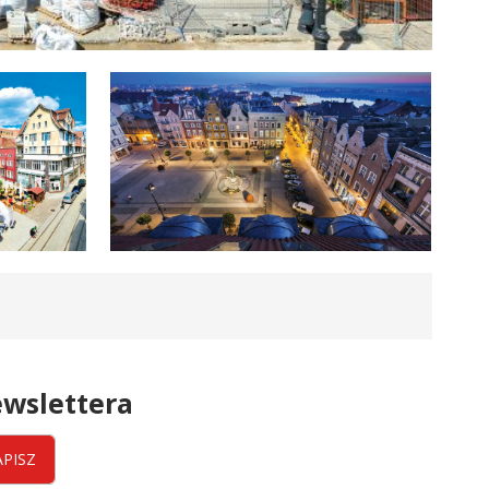
wslettera
APISZ