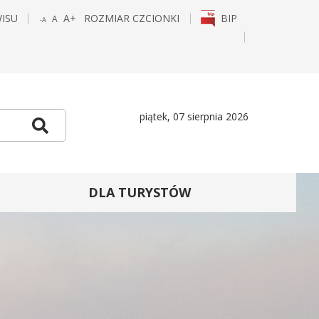
WISU
A+
ROZMIAR CZCIONKI
BIP
A
-A
POWIĘKSZ
STANDARDOWY
POMNIEJSZ
CZCIONKĘ
ROZMIAR
CZCIONKĘ
E
TAGRAM
piątek, 07 sierpnia 2026
Szukaj
DLA TURYSTÓW