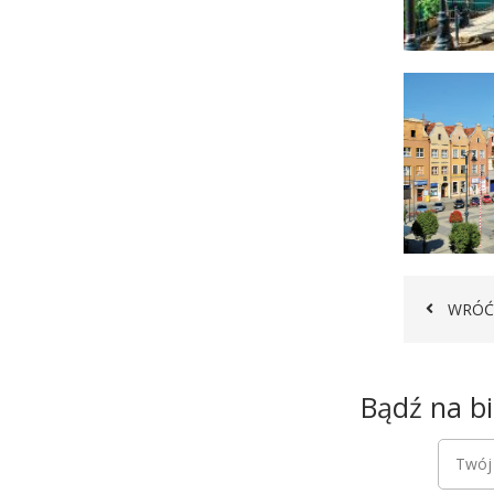
WRÓĆ
Newsletter
Bądź na bi
Newsle
Twój a