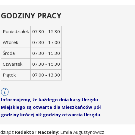
GODZINY PRACY
Dzień
Godziny
Poniedziałek
07:30 - 15:30
tygodnia
otwarcia
Wtorek
07:30 - 17:00
Środa
07:30 - 15:30
Czwartek
07:30 - 15:30
Piątek
07:00 - 13:30
Informujemy, że każdego dnia kasy Urzędu
Miejskiego są otwarte dla Mieszkańców pół
godziny krócej niż godziny otwarcia Urzędu.
udziądz
Redaktor Naczelny
: Emilia Augustynowicz