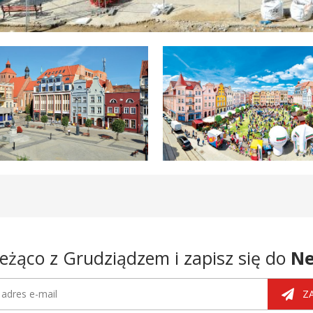
eżąco z Grudziądzem i zapisz się do
Ne
tter
dres e-mail
Z