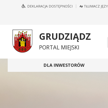
Przejdź
Przejdź
Przejdź
Przejdź
DEKLARACJA DOSTĘPNOŚCI
TŁUMACZ JĘZ
do
do
do
do
głównego
treści
wyszukiwarki
mapy
menu
serwisu
GRUDZIĄDZ
PORTAL MIEJSKI
DLA INWESTORÓW