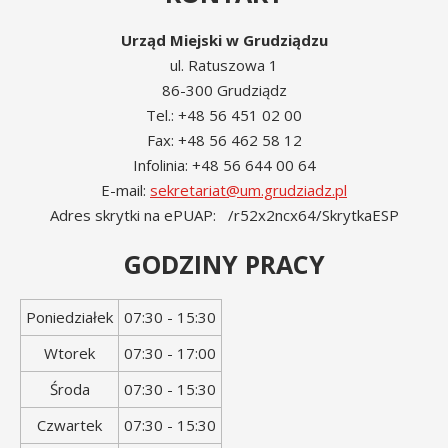
Urząd Miejski w Grudziądzu
ul. Ratuszowa 1
86-300 Grudziądz
Tel.: +48 56 451 02 00
Fax: +48 56 462 58 12
Infolinia: +48 56 644 00 64
E-mail:
sekretariat@um.grudziadz.pl
Adres skrytki na ePUAP: /r52x2ncx64/SkrytkaESP
GODZINY PRACY
Dzień
Godziny
Poniedziałek
07:30 - 15:30
tygodnia
otwarcia
Wtorek
07:30 - 17:00
Środa
07:30 - 15:30
Czwartek
07:30 - 15:30