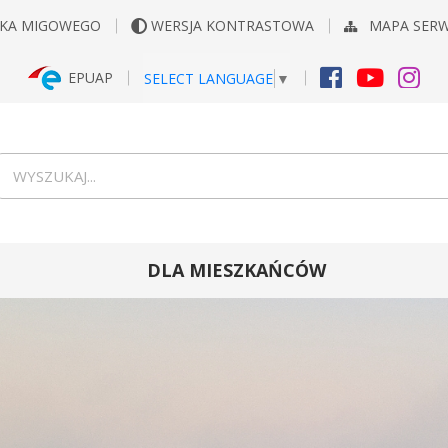
YKA MIGOWEGO
WERSJA KONTRASTOWA
MAPA SER
EPUAP
SELECT LANGUAGE
▼
FACEBOOK
YOUTUB
INS
Wyszukiwarka
wyszukaj...
DLA MIESZKAŃCÓW