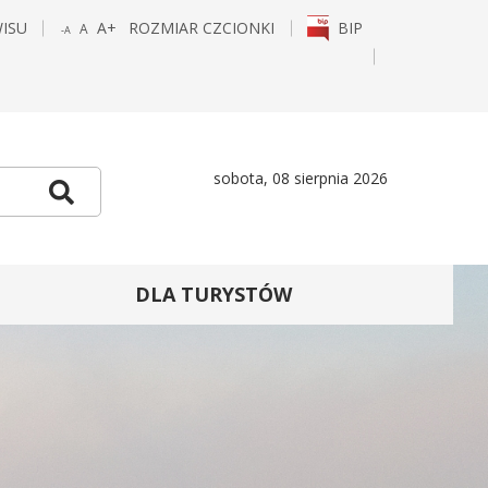
WISU
A+
ROZMIAR CZCIONKI
BIP
A
-A
POWIĘKSZ
STANDARDOWY
POMNIEJSZ
CZCIONKĘ
ROZMIAR
CZCIONKĘ
E
TAGRAM
sobota, 08 sierpnia 2026
Szukaj
DLA TURYSTÓW