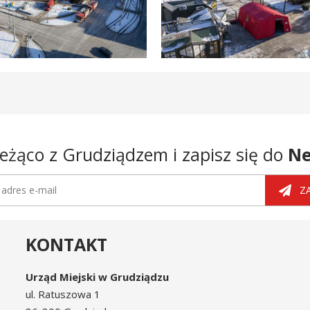
eżąco z Grudziądzem i zapisz się do
Ne
tter
dres e-mail
Z
KONTAKT
Urząd Miejski w Grudziądzu
ul. Ratuszowa 1