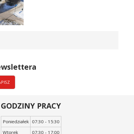
wslettera
APISZ
GODZINY PRACY
Dzień
Godziny
Poniedziałek
07:30 - 15:30
tygodnia
otwarcia
Wtorek
07:30 - 17:00