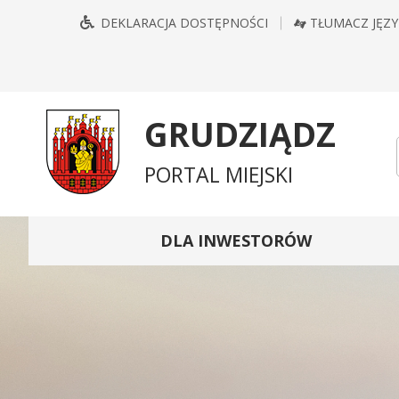
Przejdź
Przejdź
Przejdź
Przejdź
DEKLARACJA DOSTĘPNOŚCI
TŁUMACZ JĘZ
do
do
do
do
głównego
treści
wyszukiwarki
mapy
menu
serwisu
GRUDZIĄDZ
PORTAL MIEJSKI
DLA INWESTORÓW