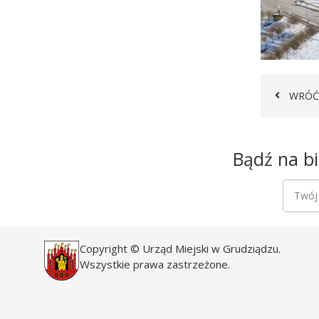
WRÓĆ
Newsletter
Bądź na bi
Newsle
Twój a
Copyright © Urząd Miejski w Grudziądzu.
Wszystkie prawa zastrzeżone.