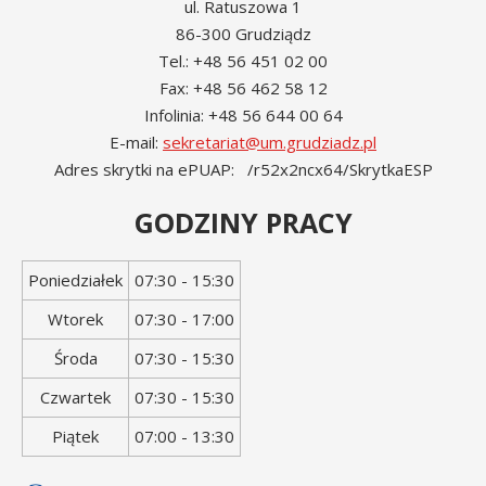
ul. Ratuszowa 1
86-300 Grudziądz
Tel.: +48 56 451 02 00
Fax: +48 56 462 58 12
Infolinia: +48 56 644 00 64
E-mail:
sekretariat@um.grudziadz.pl
Adres skrytki na ePUAP: /r52x2ncx64/SkrytkaESP
GODZINY PRACY
Dzień
Godziny
Poniedziałek
07:30 - 15:30
tygodnia
otwarcia
Wtorek
07:30 - 17:00
Środa
07:30 - 15:30
Czwartek
07:30 - 15:30
Piątek
07:00 - 13:30