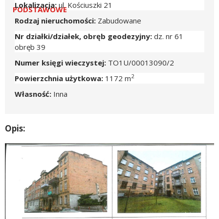
Dane podstawowe
Lokalizacja
ul. Kościuszki 21
PODSTAWOWE
Rodzaj nieruchomości
Zabudowane
Nr działki/działek, obręb geodezyjny
dz. nr 61
obręb 39
Numer księgi wieczystej
TO1U/00013090/2
2
Powierzchnia użytkowa
1172 m
Własność
Inna
Opis