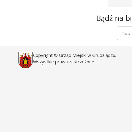
Newsletter
Bądź na bi
Newsle
Twój a
Copyright © Urząd Miejski w Grudziądzu.
Wszystkie prawa zastrzeżone.