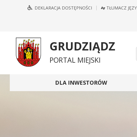
Przejdź
Przejdź
Przejdź
Przejdź
DEKLARACJA DOSTĘPNOŚCI
TŁUMACZ JĘZ
do
do
do
do
głównego
treści
wyszukiwarki
mapy
menu
serwisu
GRUDZIĄDZ
PORTAL MIEJSKI
DLA INWESTORÓW