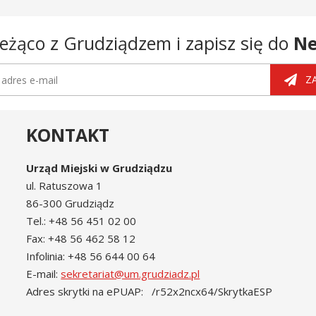
eżąco z Grudziądzem i zapisz się do
Ne
tter
dres e-mail
Z
KONTAKT
Urząd Miejski w Grudziądzu
ul. Ratuszowa 1
86-300 Grudziądz
Tel.: +48 56 451 02 00
Fax: +48 56 462 58 12
Infolinia: +48 56 644 00 64
E-mail:
sekretariat@um.grudziadz.pl
Adres skrytki na ePUAP: /r52x2ncx64/SkrytkaESP