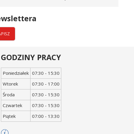
wslettera
APISZ
GODZINY PRACY
Dzień
Godziny
Poniedziałek
07:30 - 15:30
tygodnia
otwarcia
Wtorek
07:30 - 17:00
Środa
07:30 - 15:30
Czwartek
07:30 - 15:30
Piątek
07:00 - 13:30