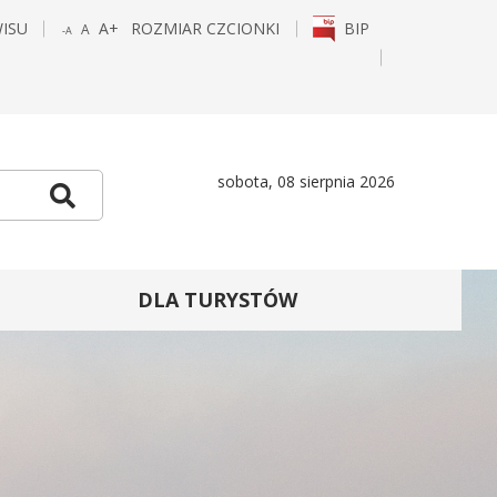
WISU
A+
ROZMIAR CZCIONKI
BIP
A
-A
POWIĘKSZ
STANDARDOWY
POMNIEJSZ
CZCIONKĘ
ROZMIAR
CZCIONKĘ
E
TAGRAM
sobota, 08 sierpnia 2026
Szukaj
DLA TURYSTÓW