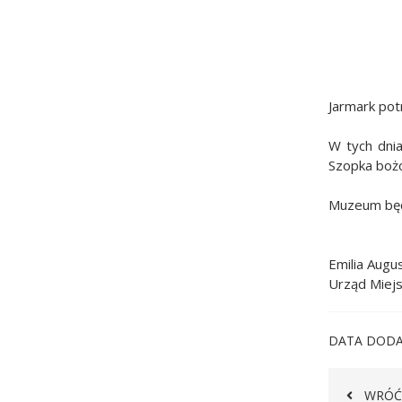
Jarmark pot
W tych dni
Szopka bożo
Muzeum będz
Emilia Augu
Urząd Miejs
DATA DODA
WRÓĆ