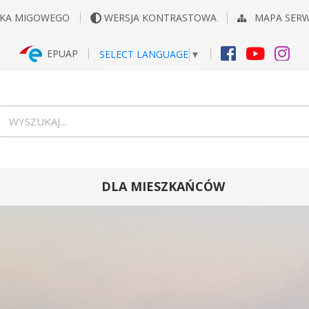
YKA MIGOWEGO
WERSJA KONTRASTOWA
MAPA SER
EPUAP
SELECT LANGUAGE
▼
FACEBOOK
YOUTUB
INS
Wyszukiwarka
wyszukaj...
DLA MIESZKAŃCÓW