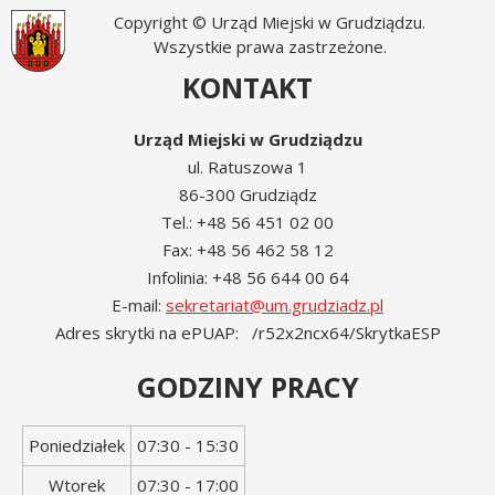
Copyright © Urząd Miejski w Grudziądzu.
Wszystkie prawa zastrzeżone.
KONTAKT
Urząd Miejski w Grudziądzu
ul. Ratuszowa 1
86-300 Grudziądz
Tel.: +48 56 451 02 00
Fax: +48 56 462 58 12
Infolinia: +48 56 644 00 64
E-mail:
sekretariat@um.grudziadz.pl
Adres skrytki na ePUAP: /r52x2ncx64/SkrytkaESP
GODZINY PRACY
Dzień
Godziny
Poniedziałek
07:30 - 15:30
tygodnia
otwarcia
Wtorek
07:30 - 17:00