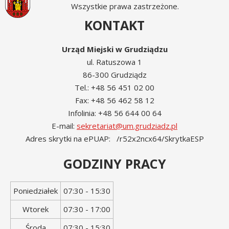
Wszystkie prawa zastrzeżone.
KONTAKT
Urząd Miejski w Grudziądzu
ul. Ratuszowa 1
86-300 Grudziądz
Tel.: +48 56 451 02 00
Fax: +48 56 462 58 12
Infolinia: +48 56 644 00 64
E-mail:
sekretariat@um.grudziadz.pl
Adres skrytki na ePUAP: /r52x2ncx64/SkrytkaESP
GODZINY PRACY
Dzień
Godziny
Poniedziałek
07:30 - 15:30
tygodnia
otwarcia
Wtorek
07:30 - 17:00
Środa
07:30 - 15:30