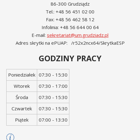
86-300 Grudziądz
Tel.: +48 56 451 02 00
Fax: +48 56 462 58 12
Infolinia: +48 56 644 00 64
E-mail:
sekretariat@um.grudziadz.pl
Adres skrytki na ePUAP: /r52x2ncx64/SkrytkaESP
GODZINY PRACY
Dzień
Godziny
Poniedziałek
07:30 - 15:30
tygodnia
otwarcia
Wtorek
07:30 - 17:00
Środa
07:30 - 15:30
Czwartek
07:30 - 15:30
Piątek
07:00 - 13:30