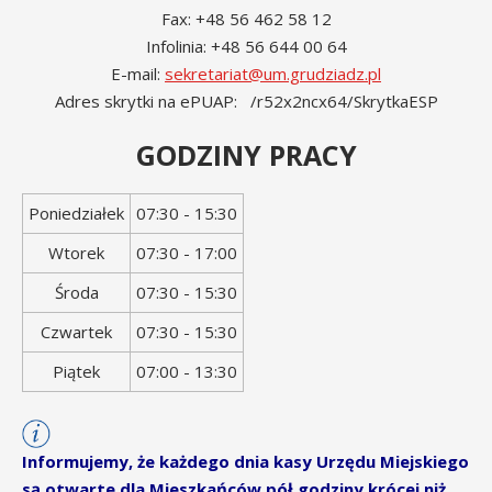
Fax: +48 56 462 58 12
Infolinia: +48 56 644 00 64
E-mail:
sekretariat@um.grudziadz.pl
Adres skrytki na ePUAP: /r52x2ncx64/SkrytkaESP
GODZINY PRACY
Dzień
Godziny
Poniedziałek
07:30 - 15:30
tygodnia
otwarcia
Wtorek
07:30 - 17:00
Środa
07:30 - 15:30
Czwartek
07:30 - 15:30
Piątek
07:00 - 13:30
Informujemy, że każdego dnia kasy Urzędu Miejskiego
są otwarte dla Mieszkańców pół godziny krócej niż