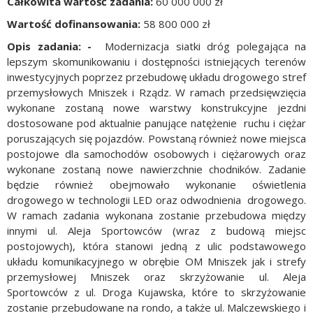
Całkowita wartość zadania:
60 000 000 zł
Wartość dofinansowania:
58 800 000 zł
Opis zadania:
-
Modernizacja siatki dróg polegająca na
lepszym skomunikowaniu i dostępności istniejących terenów
inwestycyjnych poprzez przebudowę układu drogowego stref
przemysłowych Mniszek i Rządz. W ramach przedsięwzięcia
wykonane zostaną nowe warstwy konstrukcyjne jezdni
dostosowane pod aktualnie panujące natężenie ruchu i ciężar
poruszających się pojazdów. Powstaną również nowe miejsca
postojowe dla samochodów osobowych i ciężarowych oraz
wykonane zostaną nowe nawierzchnie chodników. Zadanie
będzie również obejmowało wykonanie oświetlenia
drogowego w technologii LED oraz odwodnienia drogowego.
W ramach zadania wykonana zostanie przebudowa między
innymi ul. Aleja Sportowców (wraz z budową miejsc
postojowych), która stanowi jedną z ulic podstawowego
układu komunikacyjnego w obrębie OM Mniszek jak i strefy
przemysłowej Mniszek oraz skrzyżowanie ul. Aleja
Sportowców z ul. Droga Kujawska, które to skrzyżowanie
zostanie przebudowane na rondo, a także ul. Malczewskiego i