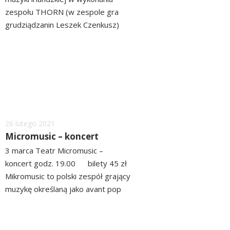
zespołu THORN (w zespole gra
grudziądzanin Leszek Czenkusz)
godz. 19.30 bilety 30zł
czytaj
(przedsprzedaż), 40 zł (w dniu
więcej
koncertu) Niewątpliwą atrakcją
wieczoru z...
Dodano
26
lutego
2021
Micromusic – koncert
3 marca Teatr Micromusic –
koncert godz. 19.00 bilety 45 zł
Mikromusic to polski zespół grający
muzykę określaną jako avant pop
lub art pop. W ich twórczości
czytaj
słychać inspiracje słowiańskim
więcej
folkiem, jazzem, rockiem i