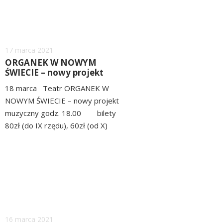
Dodano
17
marca
2021
ORGANEK W NOWYM
ŚWIECIE – nowy projekt
muzyczny
18 marca Teatr ORGANEK W
NOWYM ŚWIECIE – nowy projekt
muzyczny godz. 18.00 bilety
80zł (do IX rzędu), 60zł (od X)
Rok 2020 zmienił świat
czytaj
wszystkich ludzi....
więcej
Dodano
16
marca
2021