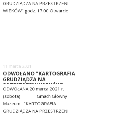
GRUDZIĄDZA NA PRZESTRZENI
WIEKÓW" godz. 17.00 Otwarcie
nowej wystawy czasowej
czytaj
poświęconej historii Grudziądza -
więcej
"KARTOGRAFIA GRUDZIĄDZA NA
PRZESTRZENI WIEKÓW" , na
której...
Dodano
11
marca
2021
ODWOŁANO "KARTOGRAFIA
GRUDZIĄDZA NA
PRZESTRZENI WIEKÓW"
ODWOŁANA 20 marca 2021 r.
(sobota) Gmach Główny
Muzeum "KARTOGRAFIA
GRUDZIĄDZA NA PRZESTRZENI
WIEKÓW" wtorek - czwartek oraz
czytaj
sobota - niedziela: godz. 10.00 -
więcej