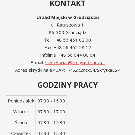
KONTAKT
Urząd Miejski w Grudziądzu
ul. Ratuszowa 1
86-300 Grudziądz
Tel.: +48 56 451 02 00
Fax: +48 56 462 58 12
Infolinia: +48 56 644 00 64
E-mail:
sekretariat@um.grudziadz.pl
Adres skrytki na ePUAP: /r52x2ncx64/SkrytkaESP
GODZINY PRACY
Dzień
Godziny
Poniedziałek
07:30 - 15:30
tygodnia
otwarcia
Wtorek
07:30 - 17:00
Środa
07:30 - 15:30
Czwartek
07:30 - 15:30