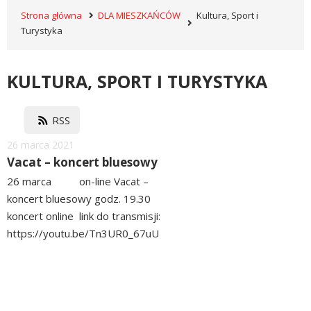
Strona główna
DLA MIESZKAŃCÓW
Kultura, Sport i
Turystyka
KULTURA, SPORT I TURYSTYKA
RSS
Dodano
26
marca
2021
Vacat – koncert bluesowy
26 marca on-line Vacat –
koncert bluesowy godz. 19.30
koncert online link do transmisji:
https://youtu.be/Tn3UR0_67uU
Dojrzałość muzyczna,...
czytaj
więcej