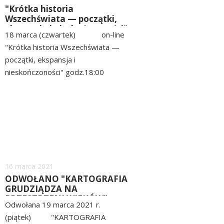
"Krótka historia
Wszechświata — początki,
ekspansja i nieskończoności"
18 marca (czwartek) on-line
"Krótka historia Wszechświata —
początki, ekspansja i
nieskończoności" godz.18:00
Prelekcję wygłosi Joanna
czytaj
Piotrowska - Kavli Institute for
więcej
Cosmology, University of
Cambridge. "Od...
Dodano
16
marca
2021
ODWOŁANO "KARTOGRAFIA
GRUDZIĄDZA NA
PRZESTRZENI WIEKÓW"
Odwołana 19 marca 2021 r.
(piątek) "KARTOGRAFIA