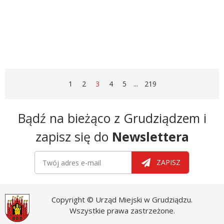
elektroniką. Grali...
STRONA
STRONA
STRONA
STRONA
STRONA
STRONA
STRONA
1
2
3
4
5
...
219
Newsletter
Bądź na bieżąco z Grudziądzem i
zapisz się do
Newslettera
Newsletter
Twój adres e-mail
ZAPISZ
Copyright © Urząd Miejski w Grudziądzu.
Wszystkie prawa zastrzeżone.