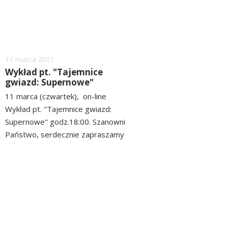
16.00 piątek: godz. 10.00 -...
Dodano
11
marca
2021
Wykład pt. "Tajemnice
gwiazd: Supernowe"
11 marca (czwartek), on-line
Wykład pt. "Tajemnice gwiazd:
Supernowe" godz.18:00. Szanowni
Państwo, serdecznie zapraszamy
na transmisję wykładu pt.
czytaj
"Tajemnice gwiazd: Supernowe".
więcej
Wybuchy supernowych to jedne z
najbardziej spektakularnych i
energetycznych obserwowanych
zjawisk we...