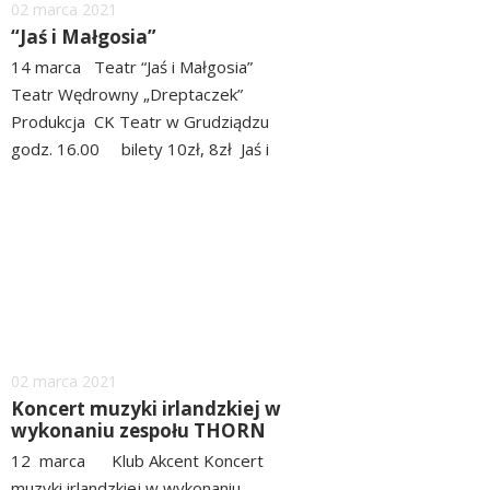
Dodano
02
marca
2021
“Jaś i Małgosia”
14 marca Teatr “Jaś i Małgosia”
Teatr Wędrowny „Dreptaczek”
Produkcja CK Teatr w Grudziądzu
godz. 16.00 bilety 10zł, 8zł Jaś i
Małgosia w tajemnicy przed ojcem
czytaj
wybierają się do lasu po
więcej
urodzinowy prezent dla...
Dodano
02
marca
2021
Koncert muzyki irlandzkiej w
wykonaniu zespołu THORN
12 marca Klub Akcent Koncert
muzyki irlandzkiej w wykonaniu